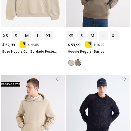
XS
S
M
L
XL
XS
S
M
L
XL
$ 52,99
$ 53,99
$ 44,85
$ 46,00
Buzo Hoodie Con Bordado Posterior
Hoodie Regular Básico
ENVÍO GRATIS