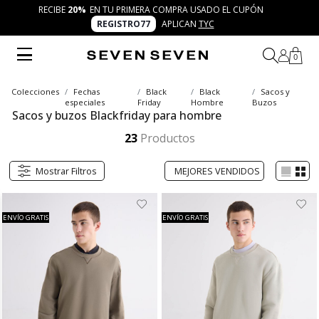
RECIBE
20%
EN TU PRIMERA COMPRA USADO EL CUPÓN
REGISTRO77
APLICAN
TYC
0
Colecciones
Fechas
Black
Black
Sacos y
especiales
Friday
Hombre
Buzos
Sacos y buzos Blackfriday para hombre
Descubre la comodidad trendy con los sacos y buzos Black Friday de SEVEN SEVEN. Piezas versátiles, accesibles y cool para crear 7 días 7 looks auténticos. La moda masculina más inspiracional te espera. ¡Aprovecha la oportunidad para expresar tu autenticidad!
Mostrar más
23
Productos
Mostrar Filtros
ENVÍO GRATIS
ENVÍO GRATIS