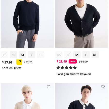
XS
S
M
L
XL
XS
S
M
L
XL
$ 28,49
$ 56,99
-50%
$ 37,98
$ 32,20
Saco en Tricot
Cárdigan Abierto Relaxed