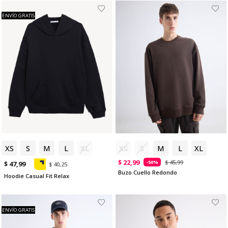
ENVÍO GRATIS
XS
S
M
L
XL
XS
S
M
L
XL
$ 22,99
$ 45,99
-50%
$ 47,99
$ 40,25
Buzo Cuello Redondo
Hoodie Casual Fit Relax
ENVÍO GRATIS