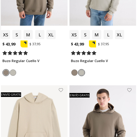
XS
S
M
L
XL
XS
S
M
L
XL
$ 43,99
$ 43,99
$ 37,95
$ 37,95
Buzo Regular Cuello V
Buzo Regular Cuello V
ENVÍO GRATIS
ENVÍO GRATIS