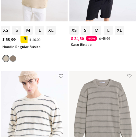
XS
S
M
L
XL
XS
S
M
L
XL
$ 24,50
$ 48,99
-50%
$ 53,99
$ 46,00
Saco Binado
Hoodie Regular Básico