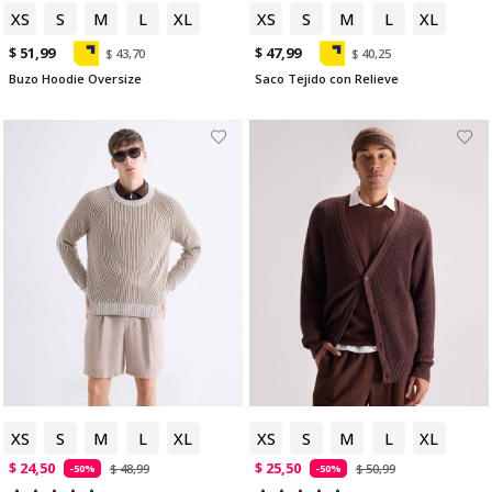
XS
S
M
L
XL
XS
S
M
L
XL
$ 51,99
$ 47,99
$ 43,70
$ 40,25
Buzo Hoodie Oversize
Saco Tejido con Relieve
XS
S
M
L
XL
XS
S
M
L
XL
$ 24,50
$ 25,50
$ 48,99
$ 50,99
-50%
-50%