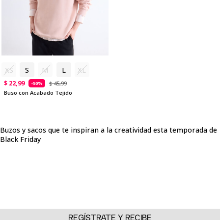
XS
S
M
L
XL
$ 22,99
$ 45,99
-50%
Buso con Acabado Tejido
Buzos y sacos que te inspiran a la creatividad esta temporada de
Black Friday
El confort se une a lo trendy: Sacos y buzos Black Friday para el
hombre auténtico
Para el hombre trendy, cool y versátil, un saco o un buzo no es
solo sinónimo de abrigo, sino la pieza clave para inyectar
autenticidad y personalidad a cualquier combinación. En SEVEN
SEVEN, la temporada de Black Friday trae una selección
cuidadosamente curada de prendas que te permiten abrazar la
REGÍSTRATE Y RECIBE
comodidad sin sacrificar tu lado más creativo. Con el lema "7 días