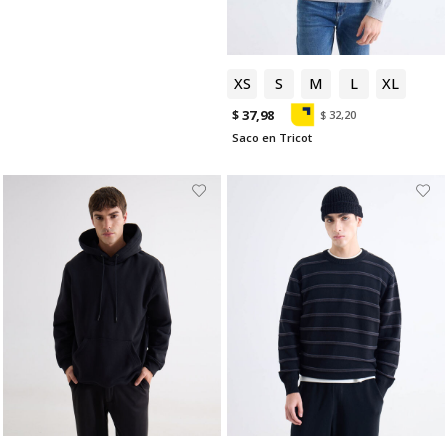
XS
S
M
L
XL
$ 37,98
$ 32,20
Saco en Tricot