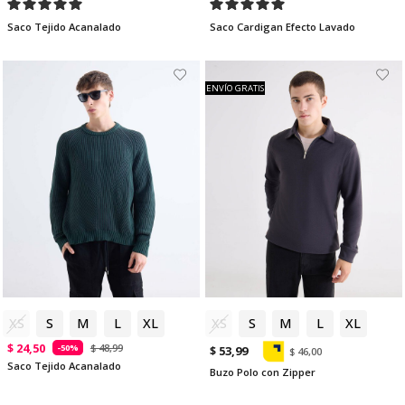
Saco Tejido Acanalado
Saco Cardigan Efecto Lavado
ENVÍO GRATIS
XS
S
M
L
XL
XS
S
M
L
XL
$ 24,50
$ 48,99
-50%
$ 53,99
$ 46,00
Saco Tejido Acanalado
Buzo Polo con Zipper