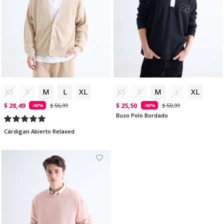
XS
S
M
L
XL
XS
S
M
L
XL
$ 28,49
$ 25,50
$ 56,99
$ 50,99
-50%
-50%
Buso Polo Bordado
Cárdigan Abierto Relaxed