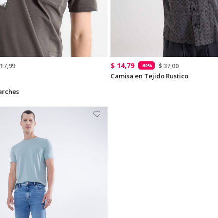
$ 14,79
 17,99
$ 37,00
-60%
Camisa en Tejido Rustico
arches