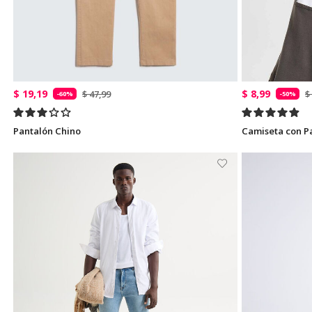
$ 19,19
$ 8,99
$ 47,99
$
-60%
-50%
Pantalón Chino
Camiseta con P