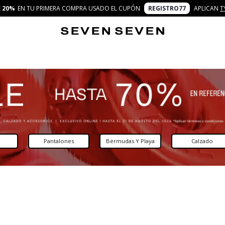
E
20%
EN TU PRIMERA COMPRA USADO EL CUPÓN
REGISTRO77
APLICAN
T
Pantalones
Bermudas Y Playa
Calzado