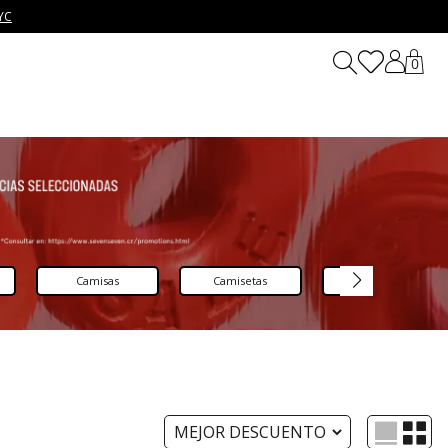
YC
0
Camisas
Camisetas
Chaquetas