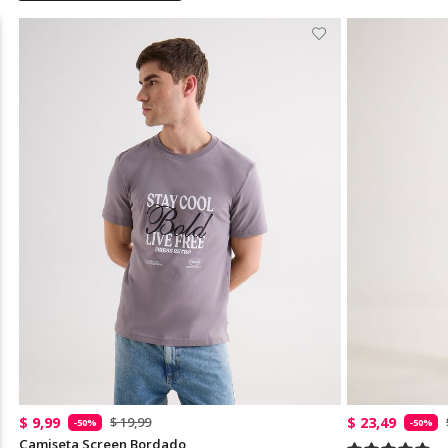
$ 9,99
$ 23,49
$ 19,99
-50%
-50%
Camiseta Screen Bordado