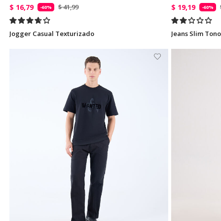
$ 16,79
$ 19,19
$ 41,99
-60%
-60%
Jogger Casual Texturizado
Jeans Slim Tono