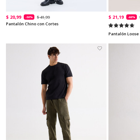
$ 20,99
$ 21,19
$ 41,99
-50%
-60%
Pantalón Chino con Cortes
Pantalón Loose 