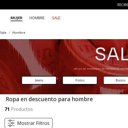
RECIB
MUJER
HOMBRE
SALE
Sale
Hombre
Jeans
Polos
Buzos
Ropa en descuento para hombre
Explora la ropa en descuento para hombre de SEVEN SEVEN y encuentra prendas trendy, frescas y versátiles. Diseños auténticos que acompañan tu día a día y te invitan a vivir la esencia de 7 días 7 looks con creatividad y frescura.
Mostrar más
71
Productos
Mostrar Filtros