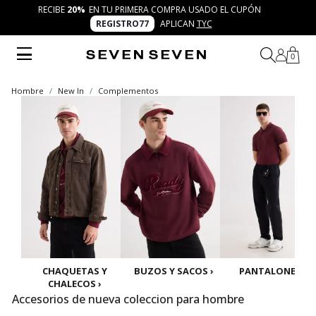
RECIBE
20%
EN TU PRIMERA COMPRA USADO EL CUPÓN
REGISTRO77
APLICAN
TYC
0
Hombre
New In
Complementos
CHAQUETAS Y
BUZOS Y SACOS ›
PANTALONES ›
CHALECOS ›
Accesorios de nueva coleccion para hombre
La nueva colección de accesorios para hombre en SEVEN SEVEN reúne piezas únicas que potencian tu estilo con frescura y actitud. Desde gorras y mochilas hasta cinturones y gafas, cada detalle está diseñado para acompañarte en 7 días 7 looks llenos de autenticidad.
Mostrar más