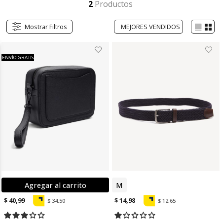
2
Productos
Mostrar Filtros
ENVÍO GRATIS
Agregar al carrito
M
$ 40,99
$ 14,98
$ 34,50
$ 12,65