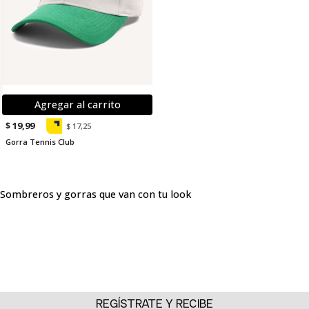
Agregar al carrito
$ 19,99
$ 17,25
Gorra Tennis Club
Sombreros y gorras que van con tu look
En la categoría de sombreros y gorras para mujer de SEVEN
SEVEN encontrarás accesorios diseñados para darle frescura,
versatilidad y autenticidad a tu look. Desde sombreros
modernos que elevan cualquier outfit con un aire creativo, hasta
gorras urbanas que aportan actitud cool y funcionalidad en tu
día a día. Cada diseño ha sido pensado para acompañarte en
diferentes momentos, conectando con la esencia de los 7 días 7
REGÍSTRATE Y RECIBE
looks y dándote la libertad de jugar con combinaciones que