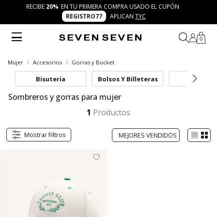
RECIBE
20%
EN TU PRIMERA COMPRA USADO EL CUPÓN
REGISTRO77
APLICAN
TYC
0
Mujer
Accesorios
Gorras y Bucket
Bisuteria
Bolsos Y Billeteras
Cinturon
Sombreros y gorras para mujer
Explora la colección de sombreros y gorras para mujer de SEVEN SEVEN. Accesorios trendy, frescos y versátiles que complementan tus combinaciones diarias con creatividad y autenticidad. Diseños modernos que acompañan tus 7 días 7 looks con personalidad única.
Mostrar más
1
Productos
Mostrar Filtros