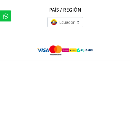
un accesorio puede convertirse en el protagonista de tu outfit,
PAÍS / REGIÓN
acompañándote en tus 7 días 7 looks con creatividad y estilo
propio.
Ecuador
Patprimo Ecuador Comercializadora S.A RUC 1791253787001 | Todos los derechos reservados
Seven - Seven 2025