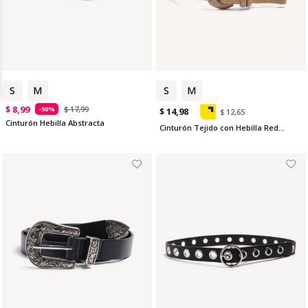
S
M
S
M
$ 8,99
$ 17,99
-50%
$ 14,98
$ 12,65
Cinturón Hebilla Abstracta
Cinturón Tejido con Hebilla Redonda