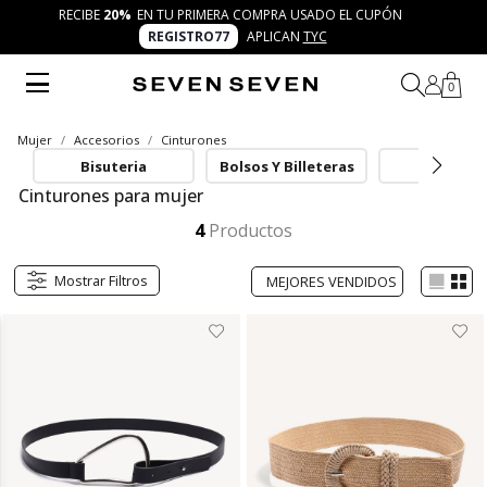
RECIBE
20%
EN TU PRIMERA COMPRA USADO EL CUPÓN
REGISTRO77
APLICAN
TYC
0
Mujer
Accesorios
Cinturones
Bisuteria
Bolsos Y Billeteras
Cinturon
Cinturones para mujer
Los accesorios para el cabello de SEVEN SEVEN son el detalle que refresca tu imagen con creatividad y autenticidad. Encuentra diademas, moñas y pinzas modernas que complementan tus 7 días 7 looks con un aire trendy, inclusivo y lleno de personalidad.
Mostrar más
4
Productos
Mostrar Filtros