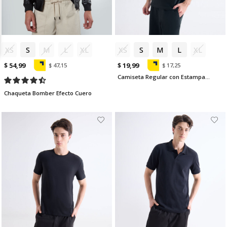
XS
S
M
L
XL
XS
S
M
L
XL
$ 54,99
$ 19,99
$ 47,15
$ 17,25
Camiseta Regular con Estampado Karma
Chaqueta Bomber Efecto Cuero