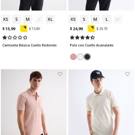
XS
S
M
L
XL
XS
S
M
L
XL
$ 15,99
$ 24,99
$ 13,80
$ 20,70
Camiseta Básica Cuello Redondo
Polo con Cuello Acanalado