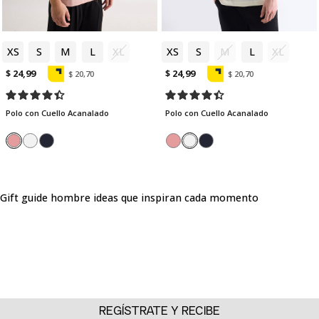
XS
S
M
L
XL
XS
S
M
L
XL
$ 24,99
$ 24,99
$ 20,70
$ 20,70
Polo con Cuello Acanalado
Polo con Cuello Acanalado
Gift guide hombre ideas que inspiran cada momento
Regalar moda es regalar posibilidades. En SEVEN SEVEN
diseñamos una gift guide hombre pensada para quienes buscan
sorprender con propuestas actuales, versátiles y llenas de
personalidad. Esta selección reúne prendas clave que se adaptan
a distintos momentos del día, permitiendo crear combinaciones
que reflejan autenticidad y energía creativa.
La gift guide hombre está construida sobre cinco pilares
REGÍSTRATE Y RECIBE
esenciales: camisas, pantalones, chaquetas, jeans y polos. Cada