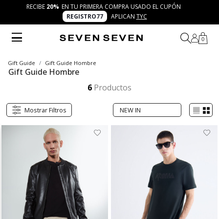
RECIBE
20%
EN TU PRIMERA COMPRA USADO EL CUPÓN
REGISTRO77
APLICAN
TYC
0
Gift Guide
Gift Guide Hombre
Gift Guide Hombre
Explora la gift guide hombre de SEVEN SEVEN con camisas, pantalones, chaquetas, jeans y polos que se adaptan a cada plan. Regalos versátiles, creativos y fáciles de combinar para vivir 7 días 7 looks con autenticidad.
Mostrar más
6
Productos
Mostrar Filtros