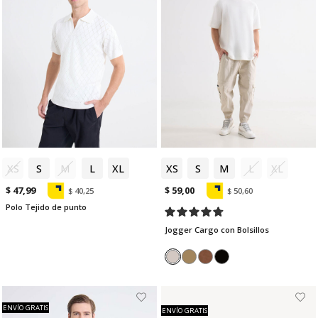
XS
S
M
L
XL
XS
S
M
L
XL
$ 47,99
$ 59,00
$ 40,25
$ 50,60
Polo Tejido de punto
Jogger Cargo con Bolsillos
ENVÍO GRATIS
ENVÍO GRATIS