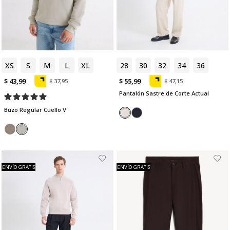
XS
S
M
L
XL
28
30
32
34
36
$ 43,99
$ 55,99
$ 37,95
$ 47,15
Pantalón Sastre de Corte Actual
Buzo Regular Cuello V
ENVÍO GRATIS
ENVÍO GRATIS