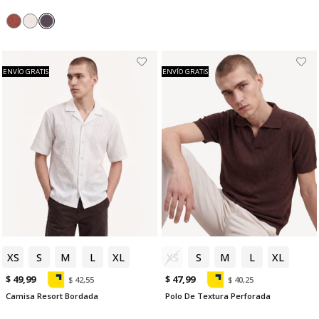
ENVÍO GRATIS
ENVÍO GRATIS
XS
S
M
L
XL
XS
S
M
L
XL
$ 49,99
$ 47,99
$ 42,55
$ 40,25
Camisa Resort Bordada
Polo De Textura Perforada