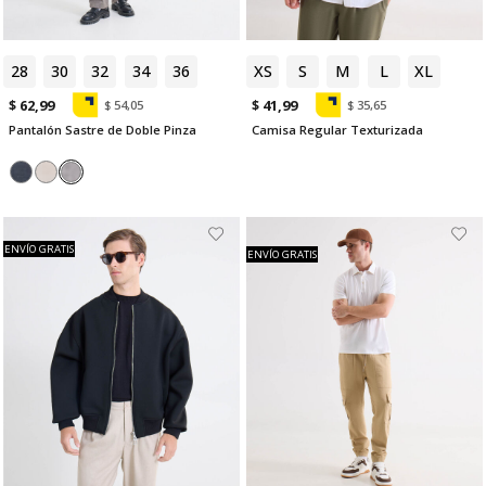
28
30
32
34
36
XS
S
M
L
XL
$ 62,99
$ 41,99
$ 54,05
$ 35,65
Pantalón Sastre de Doble Pinza
Camisa Regular Texturizada
ENVÍO GRATIS
ENVÍO GRATIS