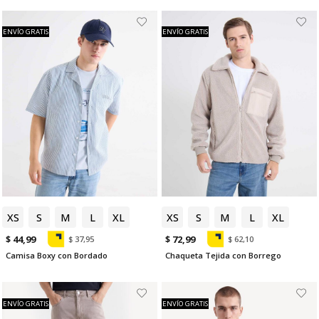
ENVÍO GRATIS
ENVÍO GRATIS
XS
S
M
L
XL
XS
S
M
L
XL
$ 44,99
$ 72,99
$ 37,95
$ 62,10
Camisa Boxy con Bordado
Chaqueta Tejida con Borrego
ENVÍO GRATIS
ENVÍO GRATIS