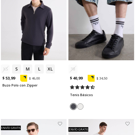
XS
S
M
L
XL
38
$ 53,99
$ 40,99
$ 46,00
$ 34,50
Buzo Polo con Zipper
Tenis Básicos
ENVÍO GRATIS
ENVÍO GRATIS