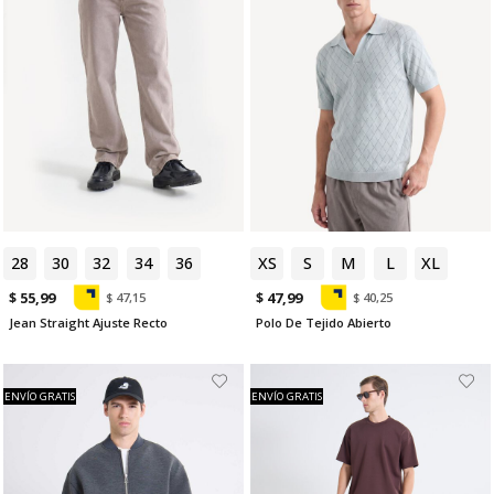
28
30
32
34
36
XS
S
M
L
XL
$ 55,99
$ 47,99
$ 47,15
$ 40,25
Jean Straight Ajuste Recto
Polo De Tejido Abierto
ENVÍO GRATIS
ENVÍO GRATIS