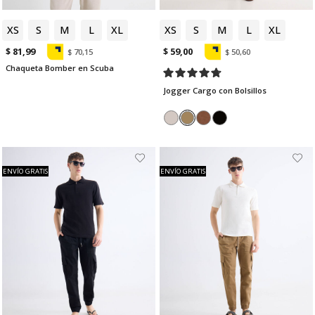
XS
S
M
L
XL
XS
S
M
L
XL
$ 81,99
$ 59,00
$ 70,15
$ 50,60
Chaqueta Bomber en Scuba
Jogger Cargo con Bolsillos
ENVÍO GRATIS
ENVÍO GRATIS