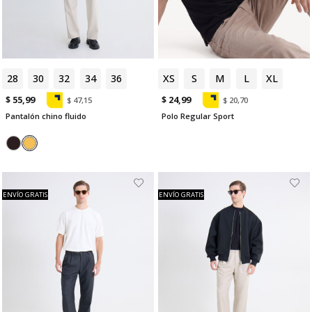
28
30
32
34
36
XS
S
M
L
XL
$ 55,99
$ 24,99
$ 47,15
$ 20,70
Pantalón chino fluido
Polo Regular Sport
ENVÍO GRATIS
ENVÍO GRATIS