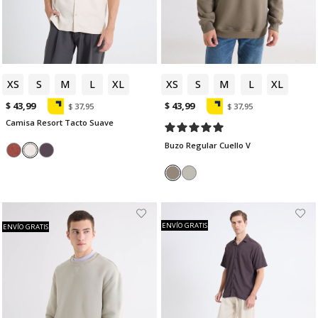
XS
S
M
L
XL
XS
S
M
L
XL
$ 43,99
$ 43,99
$ 37,95
$ 37,95
Camisa Resort Tacto Suave
Buzo Regular Cuello V
ENVÍO GRATIS
ENVÍO GRATIS