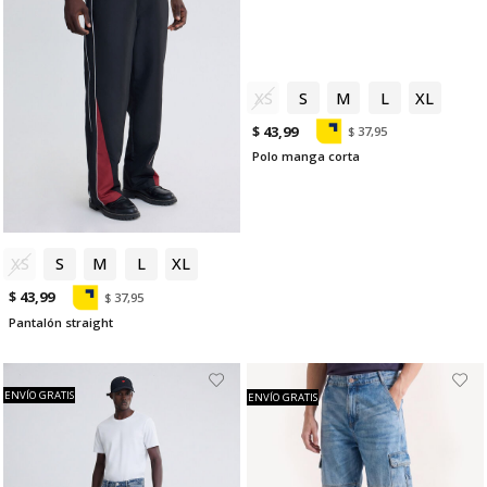
XS
S
M
L
XL
$ 43,99
$ 37,95
Polo manga corta
XS
S
M
L
XL
$ 43,99
$ 37,95
Pantalón straight
ENVÍO GRATIS
ENVÍO GRATIS