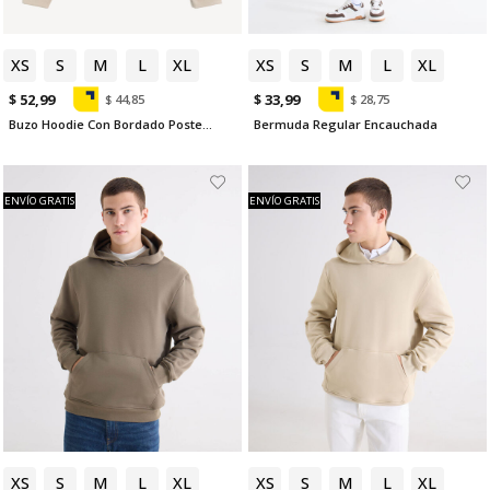
XS
S
M
L
XL
XS
S
M
L
XL
$ 52,99
$ 33,99
$ 44,85
$ 28,75
Buzo Hoodie Con Bordado Posterior
Bermuda Regular Encauchada
ENVÍO GRATIS
ENVÍO GRATIS
XS
S
M
L
XL
XS
S
M
L
XL