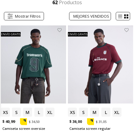
62
Productos
Mostrar Filtros
ENVÍO GRATIS
ENVÍO GRATIS
XS
S
M
L
XL
XS
S
M
L
XL
$ 40,99
$ 36,00
$ 34,50
$ 31,05
Camiseta screen oversize
Camiseta screen regular