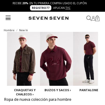
RECIBE
20%
EN TU PRIMERA COMPRA USADO EL CUPÓN
REGISTRO77
APLICAN
TYC
0
Hombre
New In
CHAQUETAS Y
BUZOS Y SACOS ›
PANTALONES ›
CHALECOS ›
Ropa de nueva colección para hombre
La nueva colección de ropa para hombre de SEVEN SEVEN trae siluetas modernas, colores frescos y detalles únicos. Diseños versátiles que se adaptan a tu rutina y elevan tu autenticidad, acompañando cada momento de tus 7 días 7 looks con confianza y creatividad.
Mostrar más