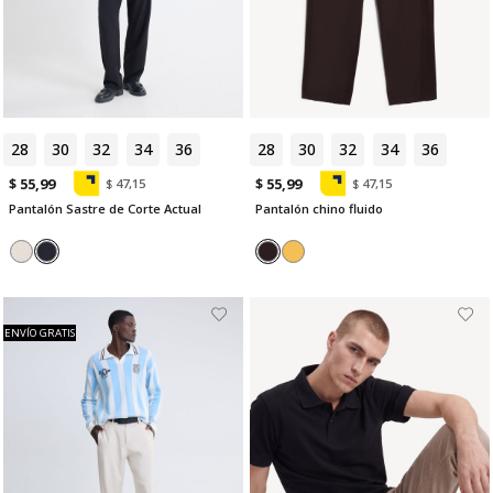
28
30
32
34
36
28
30
32
34
36
$ 55,99
$ 55,99
$ 47,15
$ 47,15
Pantalón Sastre de Corte Actual
Pantalón chino fluido
ENVÍO GRATIS