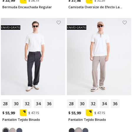
$ 33,99
$ 37,98
$ 28,75
$ 32,20
Bermuda Encauchada Regular
Camiseta Oversize de Efecto Lavado
ENVÍO GRATIS
ENVÍO GRATIS
28
30
32
34
36
28
30
32
34
36
$ 55,99
$ 55,99
$ 47,15
$ 47,15
Pantalón Tejido Binado
Pantalón Tejido Binado