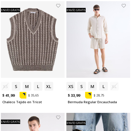
ENVÍO GRATIS
ENVÍO GRATIS
XS
S
M
L
XL
XS
S
M
L
XL
$ 41,99
$ 33,99
$ 35,65
$ 28,75
Chaleco Tejido en Tricot
Bermuda Regular Encauchada
ENVÍO GRATIS
ENVÍO GRATIS