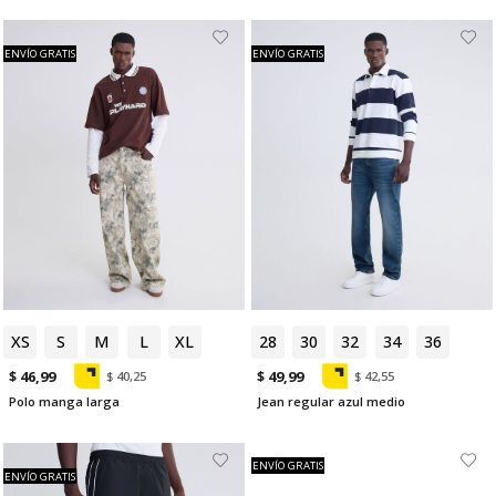
ENVÍO GRATIS
ENVÍO GRATIS
XS
S
M
L
XL
28
30
32
34
36
$ 46,99
$ 49,99
$ 40,25
$ 42,55
Polo manga larga
Jean regular azul medio
ENVÍO GRATIS
ENVÍO GRATIS