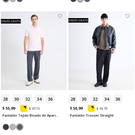
ENVÍO GRATIS
ENVÍO GRATIS
28
30
32
34
36
28
30
32
34
36
$ 55,99
$ 50,99
$ 47,15
$ 43,70
Pantalón Tejido Binado de Apariencia Limpia
Pantalón Trouser Straight