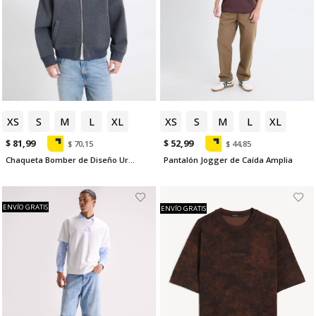
XS
S
M
L
XL
XS
S
M
L
XL
$ 81,99
$ 52,99
$ 70,15
$ 44,85
Chaqueta Bomber de Diseño Urbano
Pantalón Jogger de Caída Amplia
ENVÍO GRATIS
ENVÍO GRATIS