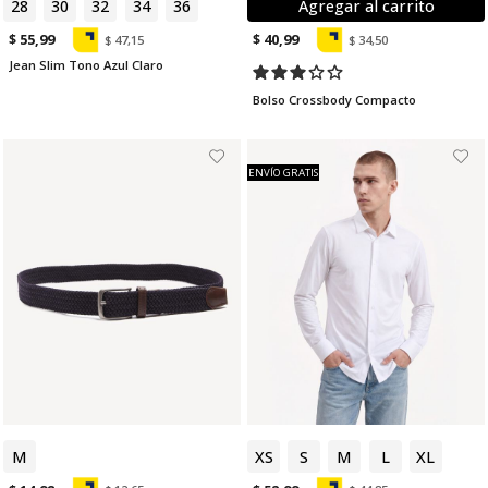
28
30
32
34
36
Agregar al carrito
$ 55,99
$ 40,99
$ 47,15
$ 34,50
Jean Slim Tono Azul Claro
Bolso Crossbody Compacto
ENVÍO GRATIS
M
XS
S
M
L
XL