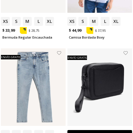
XS
S
M
L
XL
XS
S
M
L
XL
$ 33,99
$ 44,99
$ 28,75
$ 37,95
Bermuda Regular Encauchada
Camisa Bordada Boxy
ENVÍO GRATIS
ENVÍO GRATIS