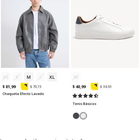
XS
S
M
L
XL
38
$ 81,99
$ 40,99
$ 70,15
$ 34,50
Chaqueta Efecto Lavado
Tenis Básicos