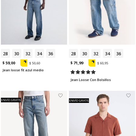
28
30
32
34
36
28
30
32
34
36
$ 59,00
$ 71,99
$ 50,60
$ 60,95
Jean loose fit azul medio
Jean Loose Con Bolsillos
ENVÍO GRATIS
ENVÍO GRATIS