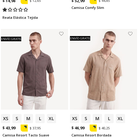
$ 14,98
$ 52,99
$ 12,65
$ 44,85
Camisa Comfy Slim
Reata Elástica Tejida
ENVÍO GRATIS
ENVÍO GRATIS
XS
S
M
L
XL
XS
S
M
L
XL
$ 43,99
$ 46,99
$ 37,95
$ 40,25
Camisa Resort Tacto Suave
Camisa Resort Bordada