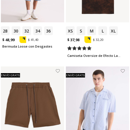
28
30
32
34
36
XS
S
M
L
XL
$ 48,99
$ 37,98
$ 41,40
$ 32,20
Bermuda Loose con Desgastes
Camiseta Oversize de Efecto Lavado
ENVÍO GRATIS
ENVÍO GRATIS