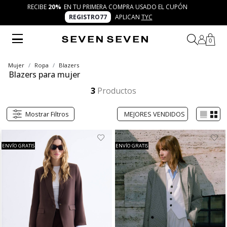
RECIBE
20%
EN TU PRIMERA COMPRA USADO EL CUPÓN
REGISTRO77
APLICAN
TYC
0
Mujer
Ropa
Blazers
Blazers para mujer
Explora la colección de blazers para mujer de SEVEN SEVEN, pensada para quienes buscan versatilidad y un aire moderno. Combínalos con jeans, vestidos o pantalones y reinventa tus looks cada día bajo la filosofía 7 días 7 looks.
Mostrar más
3
Productos
Mostrar Filtros
ENVÍO GRATIS
ENVÍO GRATIS