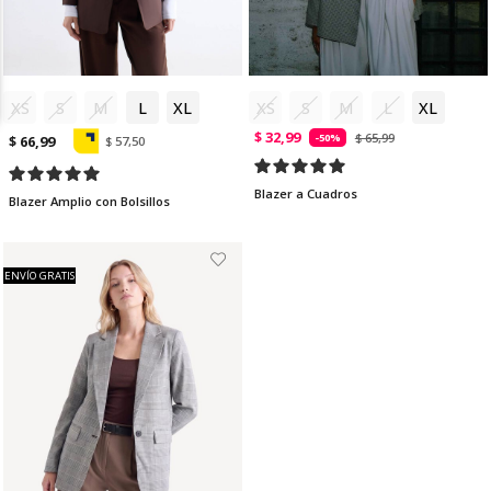
XS
S
M
L
XL
XS
S
M
L
XL
$ 32,99
$ 65,99
-50%
$ 66,99
$ 57,50
Blazer a Cuadros
Blazer Amplio con Bolsillos
ENVÍO GRATIS