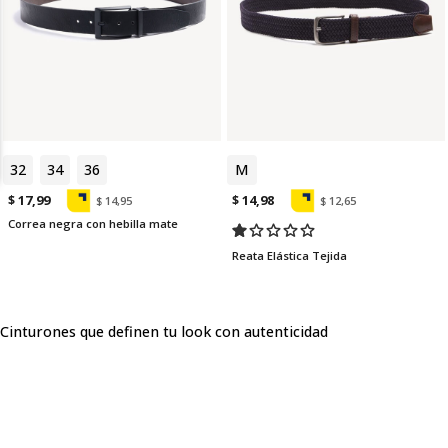
32
34
36
M
$ 17,99
$ 14,98
$ 14,95
$ 12,65
Correa negra con hebilla mate
Reata Elástica Tejida
Cinturones que definen tu look con autenticidad
Los cinturones para hombre SEVEN SEVEN representan mucho
más que un accesorio funcional. Son piezas creadas para
acompañar cada movimiento, integrarse a diferentes planes de
la semana y dar un toque final que transforma un look sencillo en
una propuesta llena de carácter. Inspirados en el concepto 7 días