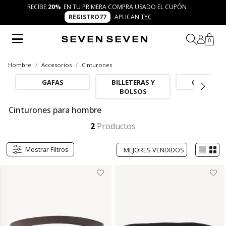
RECIBE
20%
EN TU PRIMERA COMPRA USADO EL CUPÓN
REGISTRO77
APLICAN
TYC
0
Hombre
Accesorios
Cinturones
GAFAS
BILLETERAS Y
CINTURON
BOLSOS
Cinturones para hombre
Los cinturones para hombre SEVEN SEVEN son el accesorio clave para equilibrar practicidad y estilo. Con diseños modernos, materiales resistentes y detalles actuales, se convierten en piezas versátiles que acompañan tus looks diarios de manera fresca y auténtica.
Mostrar más
2
Productos
Mostrar Filtros