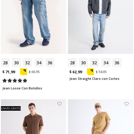
28
30
32
34
36
28
30
32
34
36
$ 71,99
$ 62,99
$ 60,95
$ 54,05
Jean Straight Claro con Cortes
Jean Loose Con Bolsillos
ENVÍO GRATIS