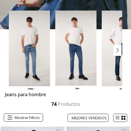
Slim ›
Skinny ›
Regular ›
Jeans para hombre
Descubre los jeans para hombre de SEVEN SEVEN. Encuentra fits skinny, slim, regular, straight y loose en diseños modernos y cómodos. Piezas frescas y versátiles que acompañan tu estilo en cada plan, desde lo urbano hasta lo casual con 7 días 7 looks.
Mostrar más
74
Productos
Mostrar Filtros