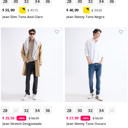
28
30
32
34
36
28
30
32
34
36
$ 55,99
$ 40,99
$ 47,15
$ 34,50
Jean Slim Tono Azul Claro
Jean Skinny Tono Negro
28
30
32
34
36
28
30
32
34
36
$ 25,50
$ 27,99
$ 50,99
$ 55,99
-50%
-50%
Jean Stretch Desgastado
Jean Skinny Tono Oscuro