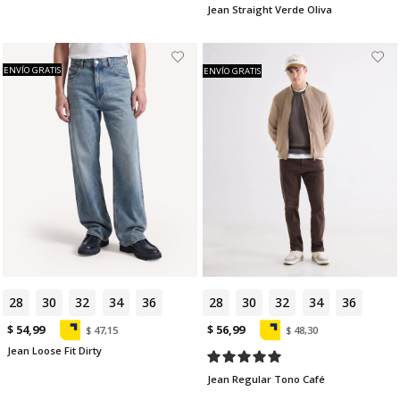
Jean Straight Verde Oliva
ENVÍO GRATIS
ENVÍO GRATIS
28
30
32
34
36
28
30
32
34
36
$ 54,99
$ 56,99
$ 47,15
$ 48,30
Jean Loose Fit Dirty
Jean Regular Tono Café