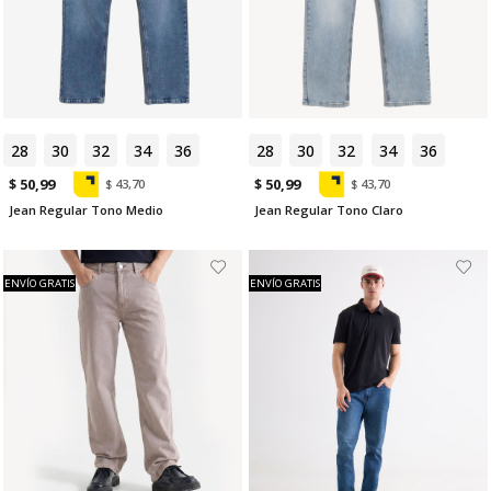
28
30
32
34
36
28
30
32
34
36
$ 50,99
$ 50,99
$ 43,70
$ 43,70
Jean Regular Tono Medio
Jean Regular Tono Claro
ENVÍO GRATIS
ENVÍO GRATIS