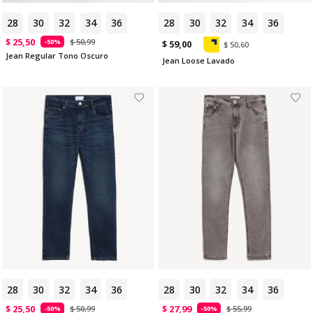
28
30
32
34
36
28
30
32
34
36
$ 25,50
$ 50,99
-50%
$ 59,00
$ 50,60
Jean Regular Tono Oscuro
Jean Loose Lavado
28
30
32
34
36
28
30
32
34
36
$ 25,50
$ 27,99
$ 50,99
$ 55,99
-50%
-50%