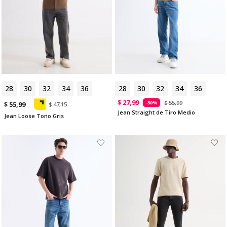
28
30
32
34
36
28
30
32
34
36
$ 27,99
$ 55,99
-50%
$ 55,99
$ 47,15
Jean Straight de Tiro Medio
Jean Loose Tono Gris