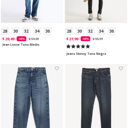
28
30
32
34
36
28
30
32
34
36
$ 29,49
$ 27,99
$ 59,00
$ 55,99
-50%
-50%
Jean Loose Tono Medio
Jeans Skinny Tono Negro