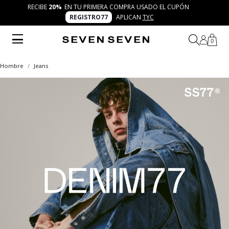
RECIBE
20%
EN TU PRIMERA COMPRA USADO EL CUPÓN
REGISTRO77
APLICAN
TYC
0
Hombre
Jeans