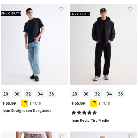
ENVÍO GRATIS
ENVÍO GRATIS
28
30
32
34
36
28
30
32
34
36
$ 55,99
$ 55,99
$ 47,15
$ 47,15
Jean Straight con Desgastes
Jean Recto Tiro Medio