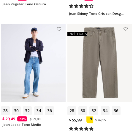
Jean Regular Tono Oscuro
Jean Skinny Tono Gris con Desgastes
ENVÍO GRATIS
28
30
32
34
36
28
30
32
34
36
$ 29,49
$ 59,00
-50%
$ 55,99
$ 47,15
Jean Loose Tono Medio