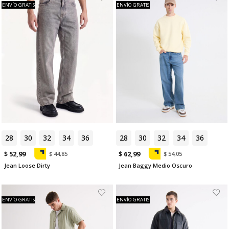
ENVÍO GRATIS
ENVÍO GRATIS
28
30
32
34
36
28
30
32
34
36
$ 52,99
$ 62,99
$ 44,85
$ 54,05
Jean Loose Dirty
Jean Baggy Medio Oscuro
ENVÍO GRATIS
ENVÍO GRATIS