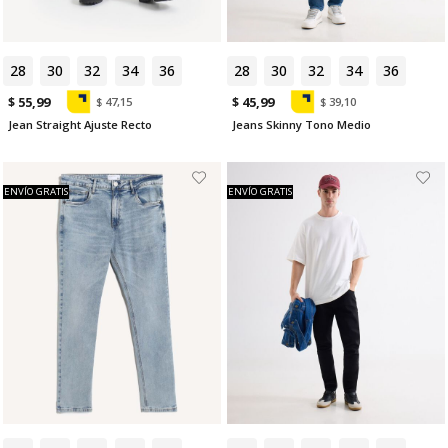
28
30
32
34
36
28
30
32
34
36
$ 55,99
$ 45,99
$ 47,15
$ 39,10
Jean Straight Ajuste Recto
Jeans Skinny Tono Medio
ENVÍO GRATIS
ENVÍO GRATIS