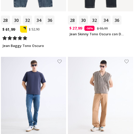
28
30
32
34
36
28
30
32
34
36
$ 27,99
$ 55,99
-50%
$ 61,99
$ 52,90
Jean Skinny Tono Oscuro con Desgastes
Jean Baggy Tono Oscuro