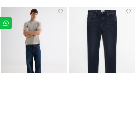
28
30
32
34
36
28
30
32
34
36
$ 29,49
$ 27,99
$ 59,00
$ 55,99
-50%
-50%
Jean Slim Tono Oscuro
Jean Loose Tono Oscuro