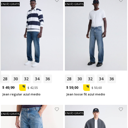
ENVÍO GRATIS
ENVÍO GRATIS
28
30
32
34
36
28
30
32
34
36
$ 49,99
$ 59,00
$ 42,55
$ 50,60
Jean regular azul medio
Jean loose fit azul medio
ENVÍO GRATIS
ENVÍO GRATIS