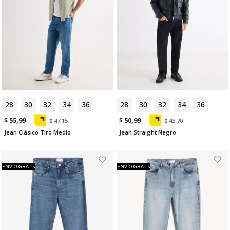
28
30
32
34
36
28
30
32
34
36
$ 55,99
$ 50,99
$ 47,15
$ 43,70
Jean Clásico Tiro Medio
Jean Straight Negro
ENVÍO GRATIS
ENVÍO GRATIS