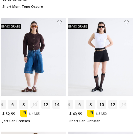
Short Mom Tono Oscuro
ENVÍO GRATIS
ENVÍO GRATIS
4
6
8
10
12
14
4
6
8
10
12
14
$ 52,99
$ 40,99
$ 44,85
$ 34,50
Jort Con Prenses
Short Con Cinturón