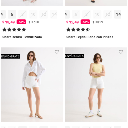
4
6
8
10
12
14
4
6
8
10
12
14
$ 18,49
$ 15,49
$ 37,00
$ 30,99
-50%
-50%
Short Denim Texturizado
Short Tejido Plano con Pinzas
ENVÍO GRATIS
ENVÍO GRATIS