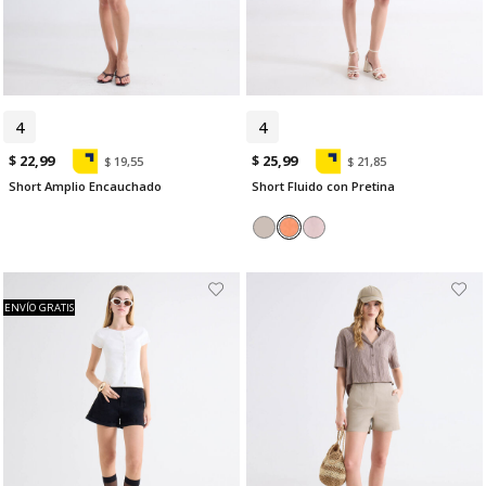
4
6
4
$ 22,99
$ 25,99
$ 19,55
$ 21,85
Short Amplio Encauchado
Short Fluido con Pretina
ENVÍO GRATIS