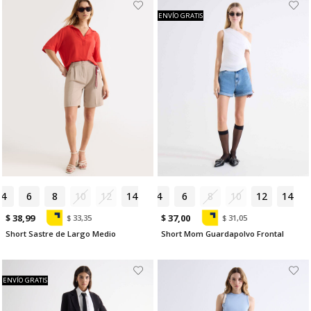
ENVÍO GRATIS
4
6
8
10
12
14
4
6
8
10
12
14
$ 38,99
$ 37,00
$ 33,35
$ 31,05
Short Sastre de Largo Medio
Short Mom Guardapolvo Frontal
ENVÍO GRATIS