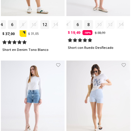
4
6
8
10
12
14
4
6
8
10
12
14
$ 19,49
$ 38,99
-50%
$ 37,00
$ 31,05
Short con Ruedo Desflecado
Short en Denim Tono Blanco