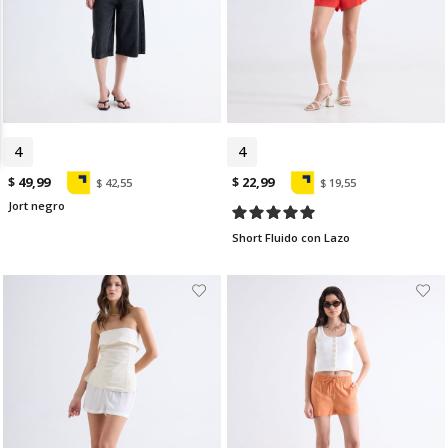
4
6
4
$ 49,99
$ 22,99
$ 42,55
$ 19,55
Jort negro
Short Fluido con Lazo