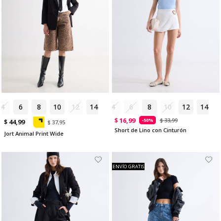
4
6
8
10
12
14
4
6
8
10
12
14
$ 16,99
$ 33,99
-50%
$ 44,99
$ 37,95
Short de Lino con Cinturón
Jort Animal Print Wide
ENVÍO GRATIS