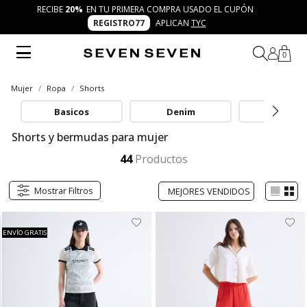
RECIBE
20%
EN TU PRIMERA COMPRA USADO EL CUPÓN
REGISTRO77
APLICAN
TYC
0
Mujer
Ropa
Shorts
Basicos
Denim
Estampa
Shorts y bermudas para mujer
Explora la categoría de shorts y bermudas mujer en SEVEN SEVEN: piezas frescas, modernas y versátiles para looks creativos. Desde opciones cortas y largas hasta diseños negros o estampados, ideales para acompañar cada día de la semana con autenticidad y frescura.
Mostrar más
44
Productos
Mostrar Filtros
ENVÍO GRATIS