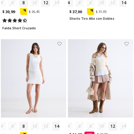
4
6
8
10
12
14
4
6
8
10
12
14
$ 30,99
$ 37,00
$ 26,45
$ 31,05
Shorts Tiro Alto con Doblez
Falda Short Cruzado
4
6
8
10
12
14
4
6
8
10
12
14