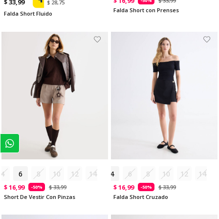
$ 16,99
$ 33,99
-50%
$ 33,99
$ 28,75
Falda Short con Prenses
Falda Short Fluido
4
6
8
10
12
14
4
6
8
10
12
14
$ 16,99
$ 16,99
$ 33,99
$ 33,99
-50%
-50%
Short De Vestir Con Pinzas
Falda Short Cruzado