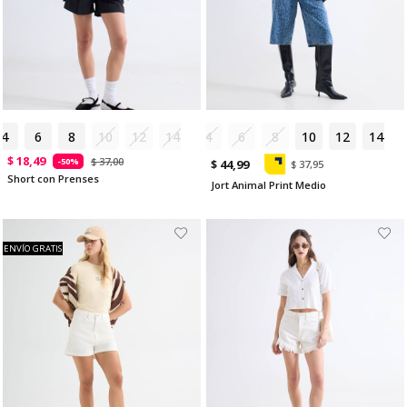
4
6
8
10
12
14
4
6
8
10
12
14
$ 18,49
$ 37,00
-50%
$ 44,99
$ 37,95
Short con Prenses
Jort Animal Print Medio
ENVÍO GRATIS