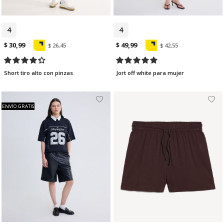
4
6
4
$ 30,99
$ 49,99
$ 26,45
$ 42,55
Short tiro alto con pinzas
Jort off white para mujer
ENVÍO GRATIS