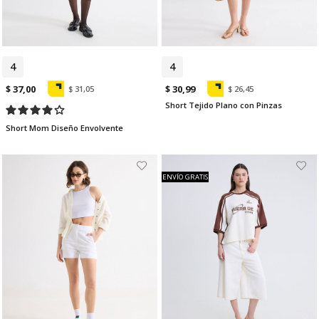
4
6
4
$ 37,00
$ 30,99
$ 31,05
$ 26,45
Short Tejido Plano con Pinzas
Short Mom Diseño Envolvente
ENVÍO GRATIS