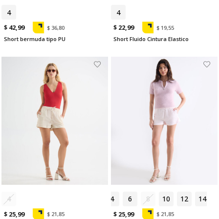
4
6
4
$ 42,99
$ 22,99
$ 36,80
$ 19,55
Short bermuda tipo PU
Short Fluido Cintura Elastico
4
4
6
6
8
10
12
14
$ 25,99
$ 25,99
$ 21,85
$ 21,85