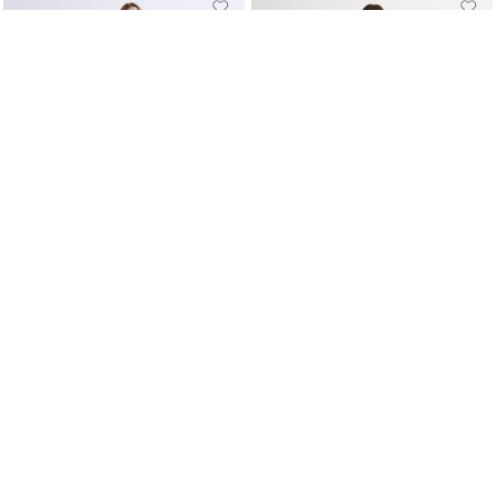
4
6
8
10
12
14
4
6
8
10
12
14
$ 16,99
$ 33,99
-50%
$ 30,99
$ 26,45
Short Plisado con Cinturón
Short con Pinzas