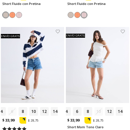
Short Fluido con Pretina
Short Fluido con Pretina
ENVÍO GRATIS
ENVÍO GRATIS
4
6
8
10
12
14
4
6
8
10
12
14
$ 33,99
$ 33,99
$ 28,75
$ 28,75
Short Mom Tono Claro