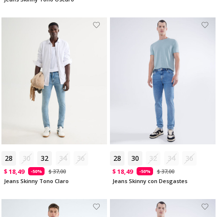
28
30
32
34
36
28
30
32
34
36
$ 18,49
$ 18,49
$ 37,00
$ 37,00
-50%
-50%
Jeans Skinny Tono Claro
Jeans Skinny con Desgastes