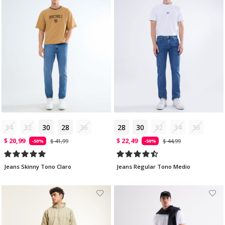
34
32
30
28
36
28
30
32
34
36
$ 20,99
$ 22,49
$ 41,99
$ 44,99
-50%
-50%
Jeans Skinny Tono Claro
Jeans Regular Tono Medio