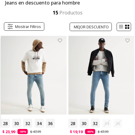
Jeans en descuento para hombre
Aprovecha los descuentos en jeans para hombre de SEVEN SEVEN. Modelos modernos, cómodos y versátiles, ideales para cualquier ocasión. ¡Renueva tu look con grandes ofertas y consigue tus jeans favoritos!
Mostrar más
15
Productos
Mostrar Filtros
28
30
32
34
36
28
30
32
34
36
$ 23,99
$ 19,19
$ 47,99
$ 47,99
-50%
-60%