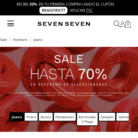
RECIBE
20%
EN TU PRIMERA COMPRA USADO EL CUPÓN
REGISTRO77
APLICAN
TYC
0
Sale
Hombre
Jeans
Jeans
Polos
Buzos
Pantalones
Bermudas
Calzado
Camisas
C
Y Playa