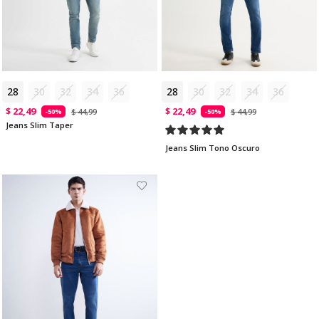
28
30
32
34
36
28
30
32
34
36
$ 22,49
$ 22,49
$ 44,99
$ 44,99
-50%
-50%
Jeans Slim Taper
Jeans Slim Tono Oscuro