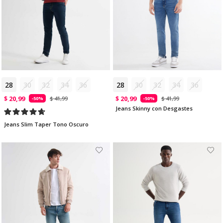
28
30
32
34
36
28
30
32
34
36
$ 20,99
$ 20,99
$ 41,99
$ 41,99
-50%
-50%
Jeans Skinny con Desgastes
Jeans Slim Taper Tono Oscuro