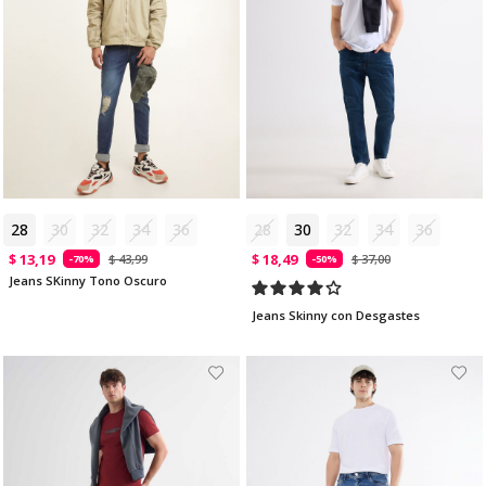
28
30
32
34
36
28
30
32
34
36
$ 13,19
$ 18,49
$ 43,99
$ 37,00
-70%
-50%
Jeans SKinny Tono Oscuro
Jeans Skinny con Desgastes