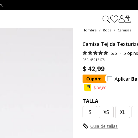
YC
0
Hombre
Ropa
Camisas
Camisa Tejida Texturiz
5
/
5
-
5
opin
REF. 45012173
$ 42,99
Aplicar
Ba
Cupón:
$ 36,80
TALLA
S
XS
XL
Guia de tallas