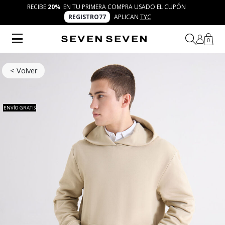
RECIBE
20%
EN TU PRIMERA COMPRA USADO EL CUPÓN
REGISTRO77
APLICAN
TYC
0
< Volver
ENVÍO GRATIS