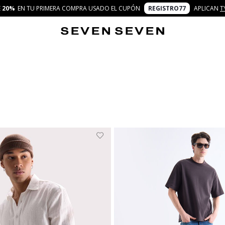
E
20%
EN TU PRIMERA COMPRA USADO EL CUPÓN
REGISTRO77
APLICAN
T