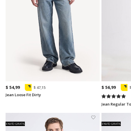
$ 54,99
$ 56,99
$ 47,15
Jean Loose Fit Dirty
Jean Regular T
ENVÍO GRATIS
ENVÍO GRATIS