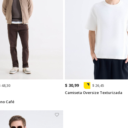
$ 30,99
$ 48,30
$ 26,45
Camiseta Oversize Texturizada
ono Café