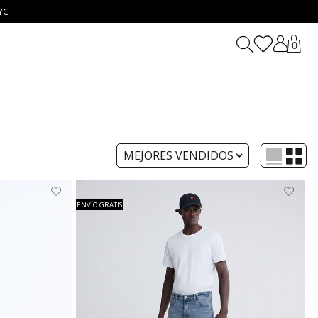
YC
0
ENVÍO GRATIS