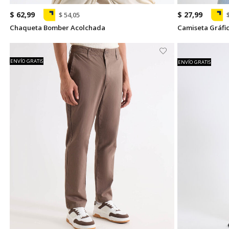
$ 62,99
$ 27,99
$ 54,05
Chaqueta Bomber Acolchada
Camiseta Gráfic
ENVÍO GRATIS
ENVÍO GRATIS