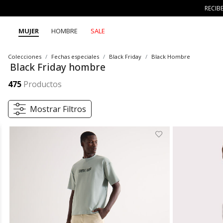
RECIB
MUJER
HOMBRE
SALE
Colecciones
Fechas especiales
Black Friday
Black Hombre
Black Friday hombre
En el Black Friday hombre de SEVEN SEVEN descubre descuentos en camisetas, pantalones, jeans, chaquetas y accesorios cool. Una categoría pensada para looks modernos y versátiles que conectan con tu autenticidad bajo el concepto 7 días 7 looks.
Mostrar más
475
Productos
Mostrar Filtros