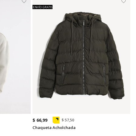
ENVÍO GRATIS
$ 66,99
$ 57,50
Chaqueta Acholchada