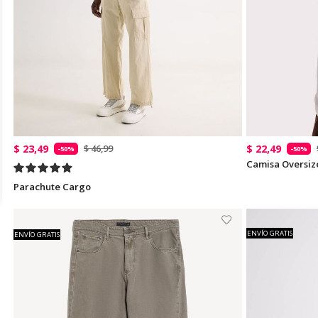
$ 23,49
$ 22,49
$ 46,99
-50%
-50%
Camisa Oversiz
Parachute Cargo
ENVÍO GRATIS
ENVÍO GRATIS