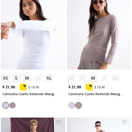
XS
S
M
L
XL
XS
S
M
L
XL
$ 21,99
$ 21,99
$ 18,40
$ 18,40
Camiseta Cuello Redondo Manga Larga
Camiseta Cuello Redondo Manga Larga