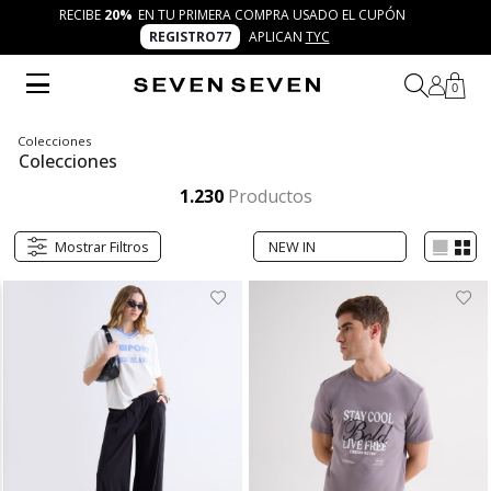
RECIBE
20%
EN TU PRIMERA COMPRA USADO EL CUPÓN
REGISTRO77
APLICAN
TYC
0
Colecciones
Colecciones
Las colecciones SEVEN SEVEN reúnen moda fresca, trendy y versátil para quienes disfrutan expresarse con autenticidad. Desde ediciones cápsula hasta propuestas de temporada, cada colección conecta con tu creatividad bajo el concepto 7 días 7 looks.
Mostrar más
1.230
Productos
Mostrar Filtros