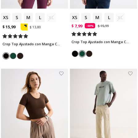
XS
S
M
L
XL
XS
S
M
L
XL
$ 7,99
$ 15,99
-50%
$ 15,99
$ 13,80
Crop Top Ajustado con Manga Corta
Crop Top Ajustado con Manga Corta