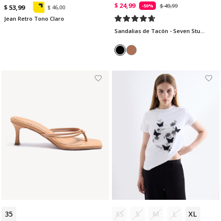
$ 24,99
$ 49,99
-50%
$ 53,99
$ 46,00
Jean Retro Tono Claro
Sandalias de Tacón - Seven Studio | Maygel Coronel
35
36
XS
S
M
L
XL