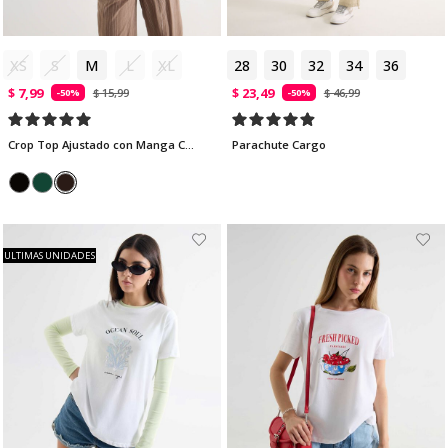
XS
S
M
L
XL
28
30
32
34
36
$ 7,99
$ 23,49
$ 15,99
$ 46,99
-50%
-50%
Crop Top Ajustado con Manga Corta
Parachute Cargo
ULTIMAS UNIDADES