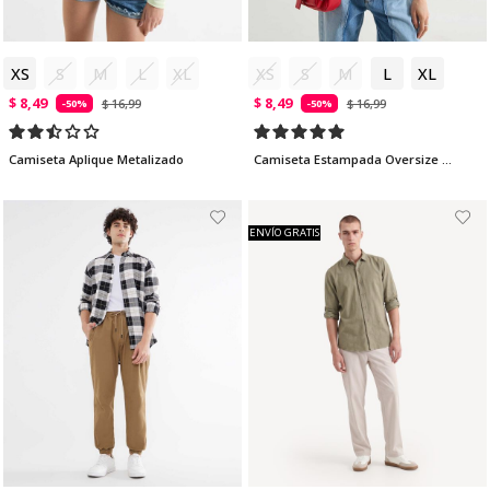
XS
S
M
L
XL
XS
S
M
L
XL
$ 8,49
$ 8,49
$ 16,99
$ 16,99
-50%
-50%
Camiseta Aplique Metalizado
Camiseta Estampada Oversize Cerezas
ENVÍO GRATIS