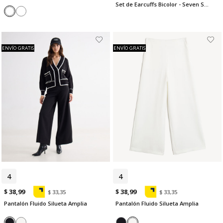
Set de Earcuffs Bicolor - Seven Studio | Maygel Coronel
ENVÍO GRATIS
ENVÍO GRATIS
4
6
4
$ 38,99
$ 38,99
$ 33,35
$ 33,35
Pantalón Fluido Silueta Amplia
Pantalón Fluido Silueta Amplia