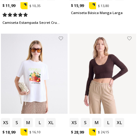
$ 11,99
$ 15,99
$ 10,35
$ 13,80
Camiseta Básica Manga Larga
Camiseta Estampada Secret Crush
XS
S
M
L
XL
XS
S
M
L
XL
$ 18,99
$ 28,99
$ 16,10
$ 24,15