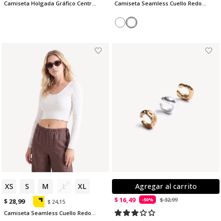
Camiseta Holgada Gráfico Central
Camiseta Seamless Cuello Redondo
XS
S
M
L
XL
Agregar al carrito
$ 16,49
$ 32,99
-50%
$ 28,99
$ 24,15
Camiseta Seamless Cuello Redondo