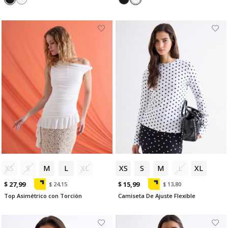
XS
S
M
L
XL
XS
S
M
L
XL
$ 27,99
$ 15,99
$ 24,15
$ 13,80
Top Asimétrico con Torción
Camiseta De Ajuste Flexible