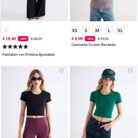
4
6
XS
S
M
L
XL
$ 19,49
$ 9,99
$ 38,99
$ 19,99
-50%
-50%
Camiseta Screen Bordado
Pantalón con Pretina Ajustable