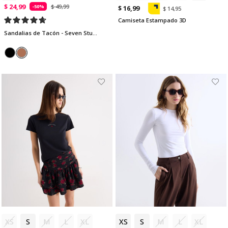
$ 24,99
$ 49,99
-50%
$ 16,99
$ 14,95
Camiseta Estampado 3D
Sandalias de Tacón - Seven Studio | Maygel Coronel
XS
S
M
L
XL
XS
S
M
L
XL