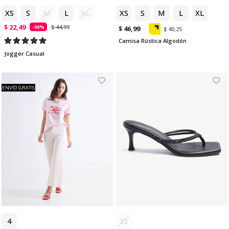
XS
S
M
L
XL
XS
S
M
L
XL
$ 22,49
$ 44,99
-50%
$ 46,99
$ 40,25
Camisa Rústica Algodón
Jogger Casual
ENVÍO GRATIS
4
6
35