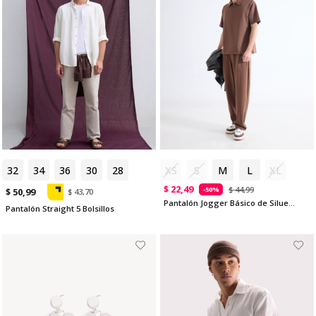
32
34
36
30
28
XS
S
M
L
XL
$ 22,49
$ 44,99
-50%
$ 50,99
$ 43,70
Pantalón Jogger Básico de Silueta Recta
Pantalón Straight 5 Bolsillos