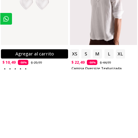
Agregar al carrito
XS
S
M
L
XL
$ 10,49
$ 22,49
$ 20,99
$ 44,99
-50%
-50%
Camisa Oversize Texturizada
Aretes Corazón Metálico