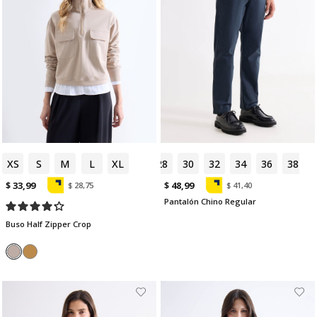
XS
S
M
L
XL
28
30
32
34
36
38
$ 33,99
$ 48,99
$ 28,75
$ 41,40
Pantalón Chino Regular
Buso Half Zipper Crop