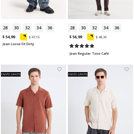
28
30
32
34
36
28
30
32
34
36
$ 54,99
$ 56,99
$ 47,15
$ 48,30
Jean Loose Fit Dirty
Jean Regular Tono Café
ENVÍO GRATIS
ENVÍO GRATIS