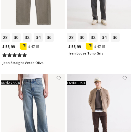
28
30
32
34
36
28
30
32
34
36
$ 55,99
$ 55,99
$ 47,15
$ 47,15
Jean Loose Tono Gris
Jean Straight Verde Oliva
ENVÍO GRATIS
ENVÍO GRATIS