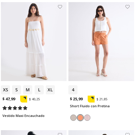
XS
S
M
L
XL
4
$ 47,99
$ 25,99
$ 40,25
$ 21,85
Short Fluido con Pretina
Vestido Maxi Encauchado