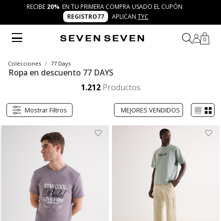
RECIBE
20%
EN TU PRIMERA COMPRA USADO EL CUPÓN
REGISTRO77
APLICAN
TYC
0
Colecciones
77 Days
Ropa en descuento 77 DAYS
1.212
Productos
Mostrar Filtros