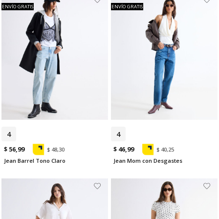
ENVÍO GRATIS
ENVÍO GRATIS
4
6
4
$ 56,99
$ 46,99
$ 48,30
$ 40,25
Jean Barrel Tono Claro
Jean Mom con Desgastes