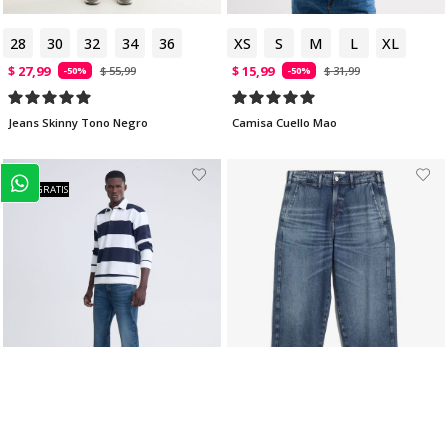
28
30
32
34
36
XS
S
M
L
XL
$ 27,99
$ 15,99
$ 55,99
$ 31,99
-50%
-50%
Jeans Skinny Tono Negro
Camisa Cuello Mao
ENVÍO GRATIS