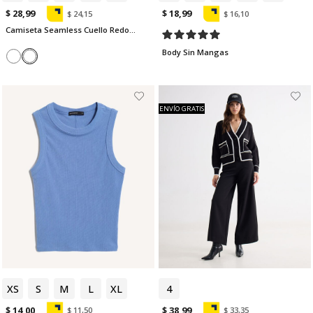
$ 28,99
$ 18,99
$ 24,15
$ 16,10
Camiseta Seamless Cuello Redondo
Body Sin Mangas
ENVÍO GRATIS
XS
S
M
L
XL
4
$ 14,00
$ 38,99
$ 11,50
$ 33,35