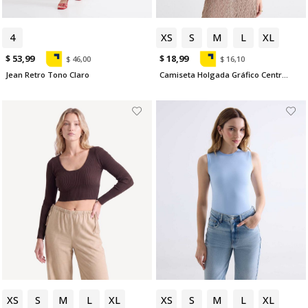
4
6
XS
S
M
L
XL
$ 53,99
$ 18,99
$ 46,00
$ 16,10
Jean Retro Tono Claro
Camiseta Holgada Gráfico Central
XS
S
M
L
XL
XS
S
M
L
XL