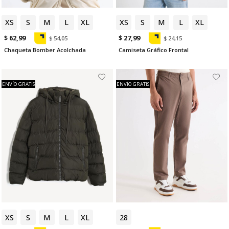
XS
S
M
L
XL
XS
S
M
L
XL
$ 62,99
$ 27,99
$ 54,05
$ 24,15
Chaqueta Bomber Acolchada
Camiseta Gráfico Frontal
ENVÍO GRATIS
ENVÍO GRATIS
XS
S
M
L
XL
28