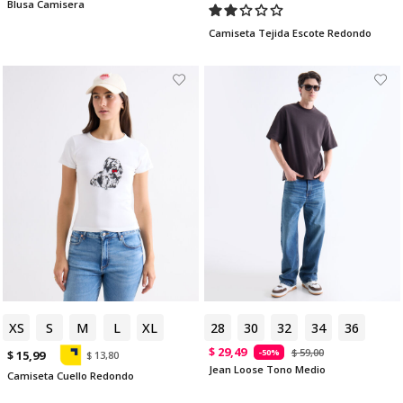
Blusa Camisera
Camiseta Tejida Escote Redondo
XS
S
M
L
XL
28
30
32
34
36
$ 29,49
$ 59,00
-50%
$ 15,99
$ 13,80
Jean Loose Tono Medio
Camiseta Cuello Redondo