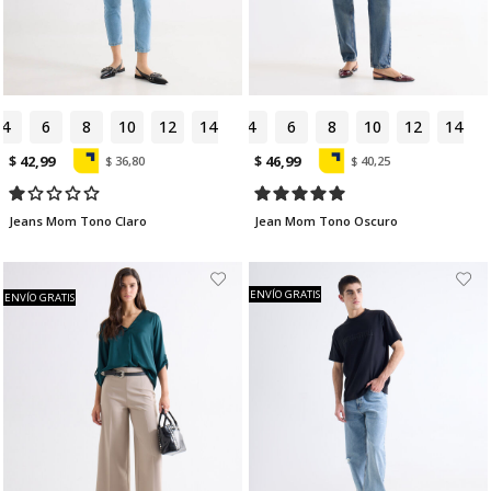
4
6
8
10
12
14
4
6
8
10
12
14
$ 42,99
$ 46,99
$ 36,80
$ 40,25
Jeans Mom Tono Claro
Jean Mom Tono Oscuro
ENVÍO GRATIS
ENVÍO GRATIS