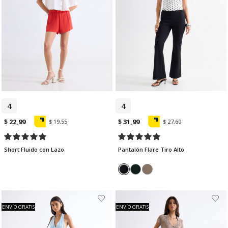
4
6
4
$ 22,99
$ 31,99
$ 19,55
$ 27,60
Short Fluido con Lazo
Pantalón Flare Tiro Alto
ENVÍO GRATIS
ENVÍO GRATIS