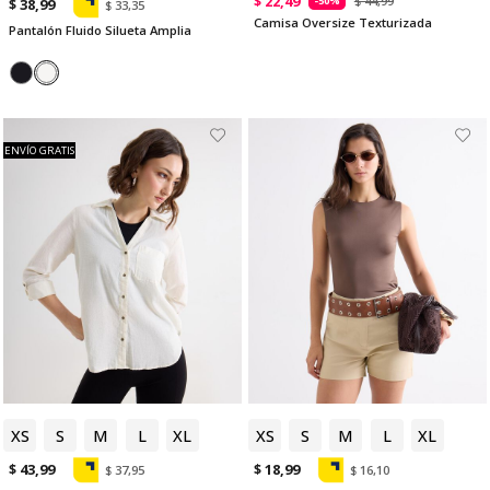
$ 22,49
$ 44,99
-50%
$ 38,99
$ 33,35
Camisa Oversize Texturizada
Pantalón Fluido Silueta Amplia
ENVÍO GRATIS
XS
S
M
L
XL
XS
S
M
L
XL
$ 43,99
$ 18,99
$ 37,95
$ 16,10