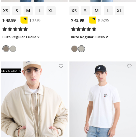
XS
S
M
L
XL
XS
S
M
L
XL
$ 43,99
$ 43,99
$ 37,95
$ 37,95
Buzo Regular Cuello V
Buzo Regular Cuello V
ENVÍO GRATIS