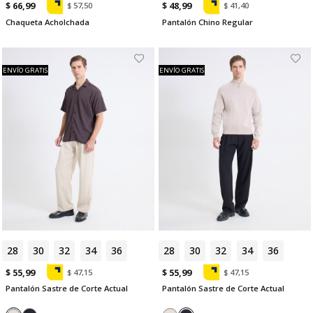
$ 66,99
$ 48,99
$ 57,50
$ 41,40
Chaqueta Acholchada
Pantalón Chino Regular
ENVÍO GRATIS
ENVÍO GRATIS
28
30
32
34
36
28
30
32
34
36
$ 55,99
$ 55,99
$ 47,15
$ 47,15
Pantalón Sastre de Corte Actual
Pantalón Sastre de Corte Actual