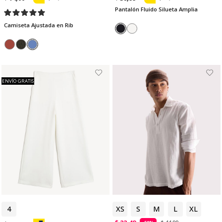
Pantalón Fluido Silueta Amplia
Camiseta Ajustada en Rib
ENVÍO GRATIS
4
6
XS
S
M
L
XL