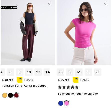
ENVÍO GRATIS
4
6
8
10
12
14
XS
S
M
L
XL
$ 40,99
$ 25,99
$ 34,50
$ 21,85
Pantalón Barrel Caída Estructurada
Body Cuello Redondo Licrado