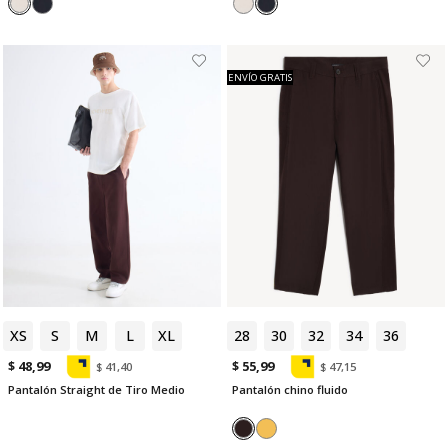
ENVÍO GRATIS
XS
S
M
L
XL
28
30
32
34
36
$ 48,99
$ 55,99
$ 41,40
$ 47,15
Pantalón Straight de Tiro Medio
Pantalón chino fluido