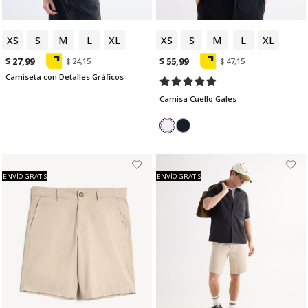
XS
S
M
L
XL
XS
S
M
L
XL
$ 27,99
$ 55,99
$ 24,15
$ 47,15
Camiseta con Detalles Gráficos
Camisa Cuello Gales
ENVÍO GRATIS
ENVÍO GRATIS