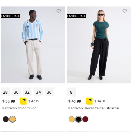
ENVÍO GRATIS
ENVÍO GRATIS
28
30
32
34
36
8
$ 55,99
$ 40,99
$ 47,15
$ 34,50
Pantalón chino fluido
Pantalón Barrel Caída Estructurada