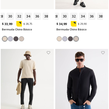
28
30
32
34
36
38
28
30
32
34
36
38
$ 33,99
$ 34,99
$ 28,75
$ 29,90
Bermuda Chino Básico
Bermuda Chino Básico