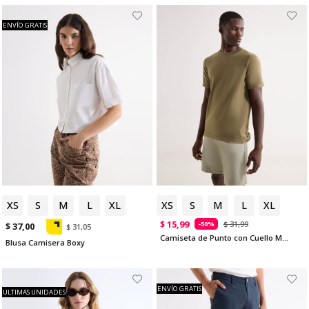
ENVÍO GRATIS
XS
S
M
L
XL
XS
S
M
L
XL
$ 15,99
$ 31,99
-50%
$ 37,00
$ 31,05
Camiseta de Punto con Cuello Mao
Blusa Camisera Boxy
ENVÍO GRATIS
ULTIMAS UNIDADES