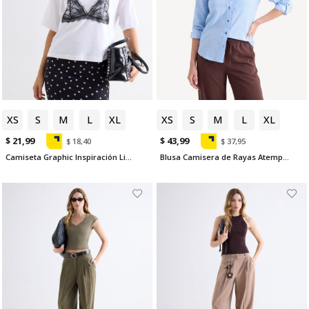
XS
S
M
L
XL
XS
S
M
L
XL
$ 21,99
$ 43,99
$ 18,40
$ 37,95
Camiseta Graphic Inspiración Lingerie
Blusa Camisera de Rayas Atemporales