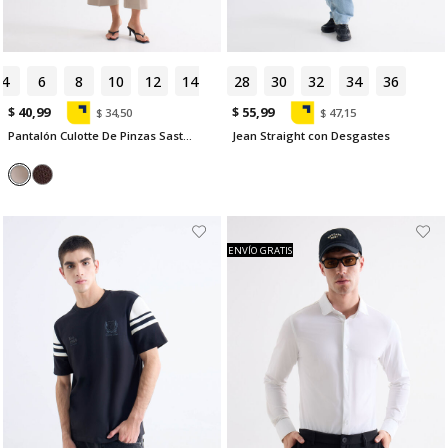
4
6
8
10
12
14
28
30
32
34
36
$ 40,99
$ 55,99
$ 34,50
$ 47,15
Pantalón Culotte De Pinzas Sastreras
Jean Straight con Desgastes
ENVÍO GRATIS