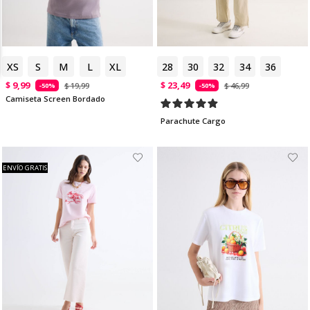
XS
S
M
L
XL
28
30
32
34
36
$ 9,99
$ 23,49
$ 19,99
$ 46,99
-50%
-50%
Camiseta Screen Bordado
Parachute Cargo
ENVÍO GRATIS