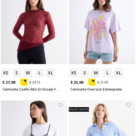
XS
S
M
L
XL
XS
S
M
L
XL
$ 27,99
$ 25,99
$ 24,15
$ 21,85
Camiseta Cuello Alto En Encaje Floral
Camiseta Oversize Estampada
ENVÍO GRATIS