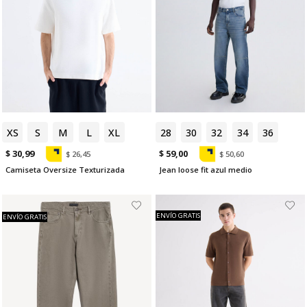
XS
S
M
L
XL
28
30
32
34
36
$ 30,99
$ 59,00
$ 26,45
$ 50,60
Camiseta Oversize Texturizada
Jean loose fit azul medio
ENVÍO GRATIS
ENVÍO GRATIS