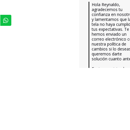
Hola Reynaldo, 
agradecemos tu 
confianza en nosotr
y lamentamos que la
tela no haya cumplid
tus expectativas. Te 
hemos enviado un 
correo electrónico c
nuestra política de 
cambios si lo deseas
queremos darte 
solución cuanto ante
Equipo servicio al 
cliente.
5
Opinión verificada
Excelente
Opinión del
9/2/2026
, tras un
experiencia del
26/1/2026
po
JESUS L.