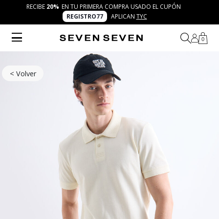
RECIBE
20%
EN TU PRIMERA COMPRA USADO EL CUPÓN
REGISTRO77
APLICAN
TYC
0
< Volver