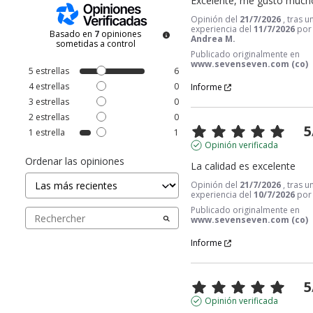
Excelente, me gustó mucho
Opinión del
21/7/2026
, tras u
experiencia del
11/7/2026
po
Basado en
7
opiniones
Andrea M.
sometidas a control
Publicado originalmente en
www.sevenseven.com (co)
5
estrellas
6
4
estrellas
0
Informe
3
estrellas
0
2
estrellas
0
5
1
estrella
1
Opinión verificada
Ordenar las opiniones
La calidad es excelente
Opinión del
21/7/2026
, tras u
experiencia del
10/7/2026
po
Publicado originalmente en
www.sevenseven.com (co)
Informe
5
Opinión verificada