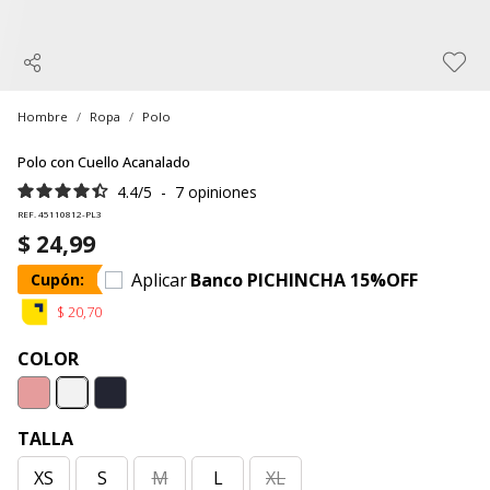
Hombre
Ropa
Polo
Polo con Cuello Acanalado
4.4
/
5
-
7
opiniones
REF. 45110812-PL3
$ 24,99
Aplicar
Banco PICHINCHA 15%OFF
Cupón:
$ 20,70
COLOR
TALLA
XS
S
M
L
XL