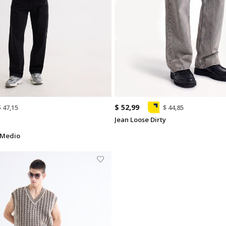
$ 52,99
$ 47,15
$ 44,85
Jean Loose Dirty
 Medio