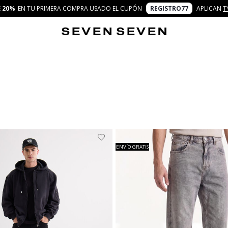
E
20%
EN TU PRIMERA COMPRA USADO EL CUPÓN
REGISTRO77
APLICAN
T
ENVÍO GRATIS