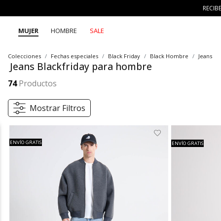
RECIB
MUJER
HOMBRE
SALE
Colecciones
Fechas especiales
Black Friday
Black Hombre
Jeans
Jeans Blackfriday para hombre
Los jeans Black Friday para hombre de SEVEN SEVEN llegan con fits modernos, siluetas versátiles y una vibra fresca que eleva tus 7 días 7 looks. Diseñados para acompañar tu día con comodidad y actitud, estos jeans te permiten crear combinaciones auténticas y llenas de energía.
Mostrar más
74
Productos
Mostrar Filtros
ENVÍO GRATIS
ENVÍO GRATIS