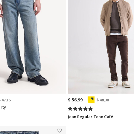
$ 56,99
$ 47,15
$ 48,30
irty
Jean Regular Tono Café