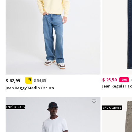
$ 25,50
-50%
$ 62,99
$ 54,05
Jean Regular T
Jean Baggy Medio Oscuro
ENVÍO GRATIS
ENVÍO GRATIS