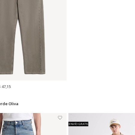
$ 47,15
erde Oliva
ENVÍO GRATIS