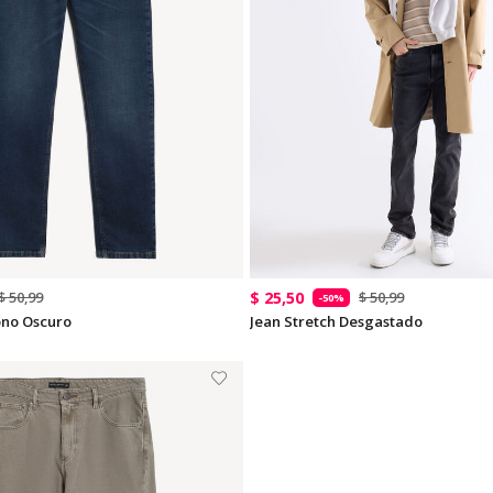
$ 25,50
$ 50,99
$ 50,99
-50%
ono Oscuro
Jean Stretch Desgastado