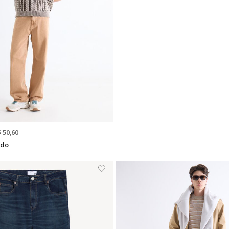
$ 50,60
ado