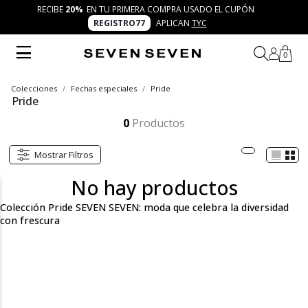
RECIBE
20%
EN TU PRIMERA COMPRA USADO EL CUPÓN
REGISTRO77
APLICAN
TYC
0
Colecciones
Fechas especiales
Pride
Pride
La colección Pride SEVEN SEVEN reúne ropa y accesorios llenos de color, energía y autenticidad. Diseños inclusivos que celebran la diversidad y te invitan a crear combinaciones únicas y frescas bajo el concepto 7 días 7 looks.
Mostrar más
0
Productos
Mostrar Filtros
No hay productos
Colección Pride SEVEN SEVEN: moda que celebra la diversidad
con frescura
La colección Pride SEVEN SEVEN es una celebración de la
diversidad, la creatividad y la autenticidad. Más que una
propuesta de moda, es un manifiesto de inclusión y frescura que
invita a cada persona a expresarse libremente a través de lo que
viste. En esta categoría encontrarás prendas y accesorios
diseñados con colores vibrantes, estampados llamativos y