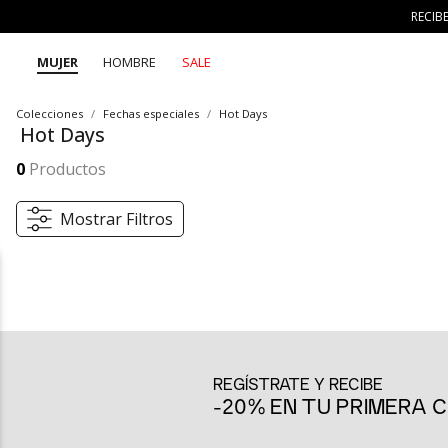
RECIB
MUJER
HOMBRE
SALE
Colecciones
Fechas especiales
Hot Days
Hot Days
En los Hot Days SEVEN SEVEN disfruta de descuentos especiales en ropa, zapatos y accesorios para mujer y hombre. Encuentra jeans, vestidos, camisetas, chaquetas y más, con diseños trendy que te inspiran a crear combinaciones auténticas bajo el lema 7 días 7 looks.
Mostrar más
0
Productos
Mostrar Filtros
Hot Days SEVEN SEVEN: descuentos que refrescan tu moda
Los Hot Days SEVEN SEVEN llegan para sorprenderte con descuentos
prenda se transforma en la excusa perfecta para renovar tu estilo 
precios irresistibles que te permiten experimentar, jugar con las co
REGÍSTRATE Y RECIBE
Durante estos días, SEVEN SEVEN pone a tu alcance diseños que se 
-20% EN TU PRIMERA
únicos, los Hot Days te invitan a explorar nuevas formas de expresa
Hot Days para mujer: prendas y accesorios con carácter
En la categoría femenina podrás encontrar vestidos ligeros, jeans 