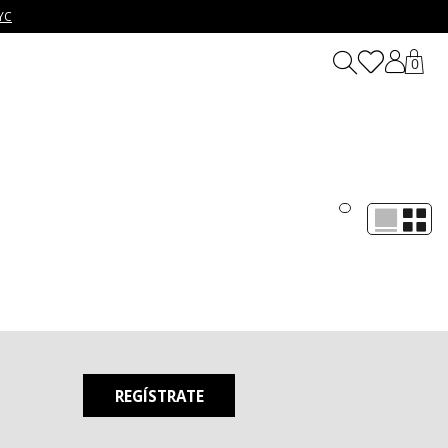
YC
0
 especiales donde la moda se convierte en protagonista y cada
cción de ropa, zapatos y accesorios para mujer y hombre con
momento. Desde básicos funcionales hasta piezas con detalles
REGÍSTRATE
pta a tu vida.
haquetas modernas. A esto se suman zapatos que van desde