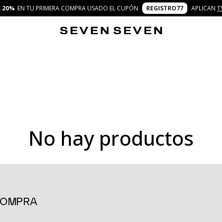
E
20%
EN TU PRIMERA COMPRA USADO EL CUPÓN
REGISTRO77
APLICAN
T
No hay productos
 imperdibles en las categorías que más disfrutas. Son temporadas
con frescura, creatividad y autenticidad. Aquí encontrarás una sele
mbinaciones y vivir al máximo el concepto 7 días 7 looks.
conectan con lo que eres y con lo que quieres transmitir en cada 
 COMPRA
rte sin límites y con la confianza de estar llevando moda que se ada
en diferentes fits, blusas con toques trendy, faldas versátiles y c