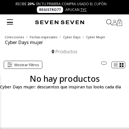
RECIBE
20%
EN TU PRIMERA COMPRA USADO EL CUPÓN
REGISTRO77
APLICAN
TYC
0
Colecciones
Fechas especiales
Cyber Days
Cyber Mujer
Cyber Days mujer
Explora los Cyber Days mujer SEVEN SEVEN y encuentra descuentos en vestidos, jeans, blusas, chaquetas, faldas, zapatos y accesorios. Diseños trendy que te permiten crear combinaciones auténticas y vivir al máximo el concepto 7 días 7 looks.
Mostrar más
0
Productos
Mostrar Filtros
No hay productos
Cyber Days mujer: descuentos que inspiran tus looks cada día
Los Cyber Days mujer SEVEN SEVEN son el momento ideal para
descubrir moda fresca y creativa con precios irresistibles. Esta
categoría reúne una amplia variedad de prendas, zapatos y
accesorios pensados para mujeres que viven la moda como una
forma de expresión y buscan opciones versátiles que se adapten
a su día a día. Aquí podrás encontrar desde jeans y camisetas
básicas hasta vestidos llamativos, chaquetas modernas y