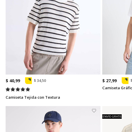
$ 40,99
$ 27,99
$ 34,50
Camiseta Gráfic
Camiseta Tejida con Textura
ENVÍO GRATIS