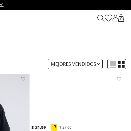
YC
0
$ 31,99
$ 27,60