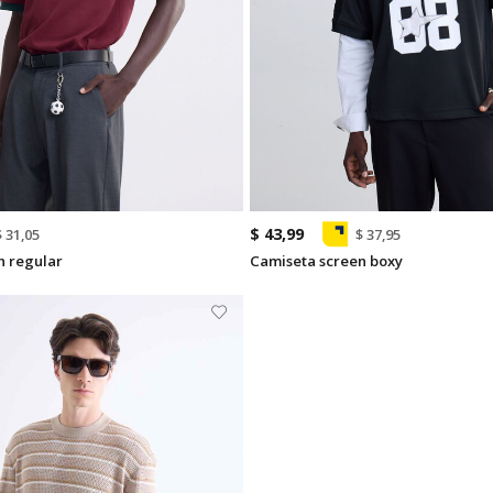
$ 43,99
$ 31,05
$ 37,95
n regular
Camiseta screen boxy