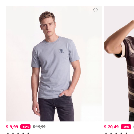
$ 9,99
$ 20,49
$ 19,99
-50%
-50%