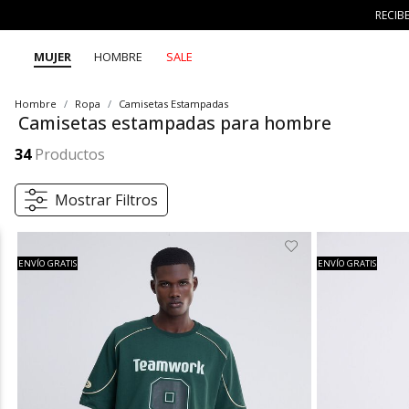
RECIB
MUJER
HOMBRE
SALE
Hombre
Ropa
Camisetas Estampadas
Camisetas estampadas para hombre
Explora la colección de camisetas estampadas para hombre SEVEN SEVEN, donde cada diseño refleja autenticidad y movimiento. Desde gráficos urbanos hasta estampados creativos, encuentra piezas versátiles que acompañan tu estilo en cualquier momento del día.
Mostrar más
34
Productos
Mostrar Filtros
ENVÍO GRATIS
ENVÍO GRATIS