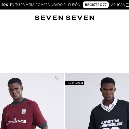
E
20%
EN TU PRIMERA COMPRA USADO EL CUPÓN
REGISTRO77
APLICAN
T
ENVÍO GRATIS