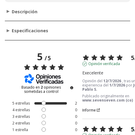
Descripción
Especificaciones
5
5
/
5
Opinión verificada
Execelente
Opinión del
12/7/2026
, tras u
experiencia del
1/7/2026
por
Basado en
2
opiniones
Pablo S.
sometidas a control
Publicado originalmente en
www.sevenseven.com (co)
5
estrellas
2
4
estrellas
0
Informe
3
estrellas
0
2
estrellas
0
5
1
estrella
0