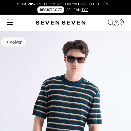
RECIBE
20%
EN TU PRIMERA COMPRA USADO EL CUPÓN
REGISTRO77
APLICAN
TYC
0
< Volver