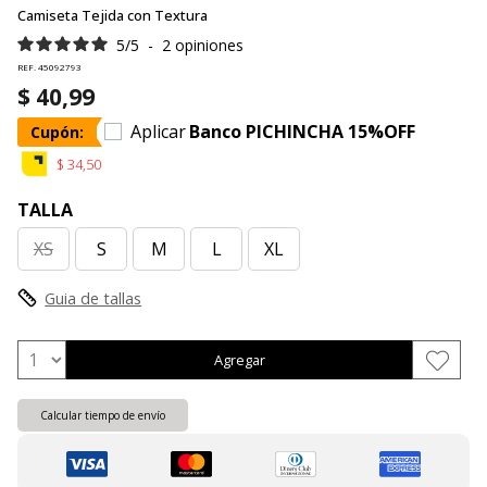
Camiseta Tejida con Textura
5
/
5
-
2
opiniones
REF. 45092793
$ 40,99
Aplicar
Banco PICHINCHA 15%OFF
Cupón:
$ 34,50
TALLA
XS
S
M
L
XL
Guia de tallas
Agregar
Calcular tiempo de envío