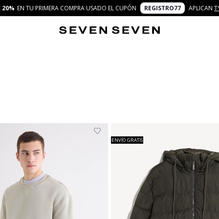
E
20%
EN TU PRIMERA COMPRA USADO EL CUPÓN
REGISTRO77
APLICAN
T
ENVÍO GRATIS