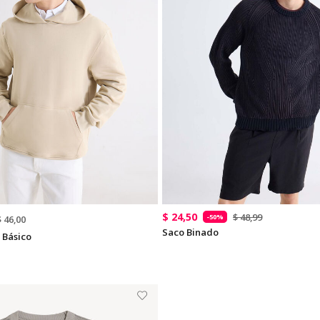
$ 24,50
$ 48,99
-50%
$ 46,00
Saco Binado
 Básico