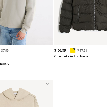
$ 66,99
$ 37,95
$ 57,50
Chaqueta Acholchada
ello V