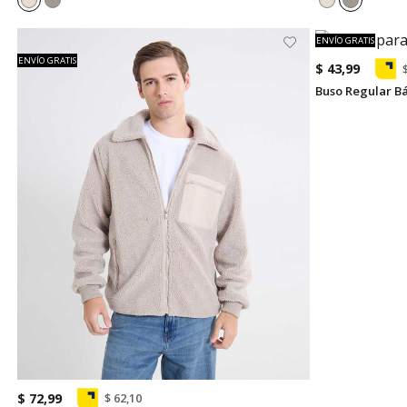
ENVÍO GRATIS
ENVÍO GRATIS
$ 43,99
Buso Regular B
$ 72,99
$ 62,10