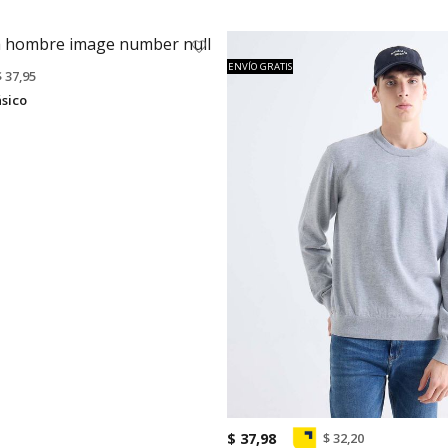
ENVÍO GRATIS
$ 37,95
ásico
$ 37,98
$ 32,20