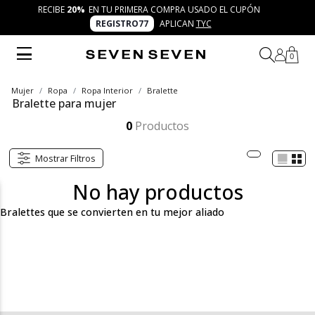
RECIBE
20%
EN TU PRIMERA COMPRA USADO EL CUPÓN
REGISTRO77
APLICAN
TYC
0
Mujer
Ropa
Ropa Interior
Bralette
Bralette para mujer
Descubre los bralettes para mujer de SEVEN SEVEN: prendas frescas, modernas y versátiles que combinan comodidad y diseño. Una colección pensada para inspirar confianza y motivación, viviendo la esencia de 7 días 7 looks con autenticidad y creatividad.
Mostrar más
0
Productos
Mostrar Filtros
No hay productos
Bralettes que se convierten en tu mejor aliado
En SEVEN SEVEN creemos que la moda comienza desde lo
esencial. Nuestra categoría de bralette para mujer reúne diseños
frescos, cómodos y modernos que acompañan cada momento
de tu día. Son prendas pensadas para mujeres trendy, cool y
versátiles que buscan sentirse auténticas, libres y seguras con
piezas que transmitan frescura y creatividad. Aquí encontrarás
bralettes en encaje, con acabados suaves, diseños deportivos y