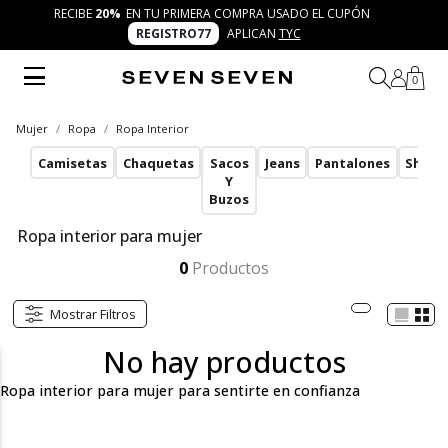
RECIBE
20%
EN TU PRIMERA COMPRA USADO EL CUPÓN
REGISTRO77
APLICAN
TYC
0
Mujer
Ropa
Ropa Interior
Camisetas
Chaquetas
Sacos
Jeans
Pantalones
Short
Y
Buzos
Ropa interior para mujer
La ropa interior para mujer de SEVEN SEVEN está diseñada para mujeres trendy, cool y auténticas. Cacheteros, tangas y packs x3 que te ofrecen comodidad, frescura y versatilidad para cada día, inspirándote a vivir la esencia de 7 días 7 looks con confianza.
Mostrar más
0
Productos
Mostrar Filtros
No hay productos
Ropa interior para mujer para sentirte en confianza
En SEVEN SEVEN entendemos que la moda comienza desde lo
que llevas más cerca de ti. Por eso, nuestra categoría de ropa