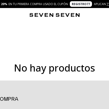
E
20%
EN TU PRIMERA COMPRA USADO EL CUPÓN
REGISTRO77
APLICAN
T
No hay productos
una amplia selección de diseños que combinan frescura, versatilida
 especiales, cada prenda está pensada para que te sientas cómoda 
 para reflejar tu personalidad y crear looks que van desde lo casual 
 COMPRA
 aman la versatilidad. Puedes llevarlos en un brunch con amigos, e
idi o mini y opciones con mangas cortas, largas o sisa, nuestros di