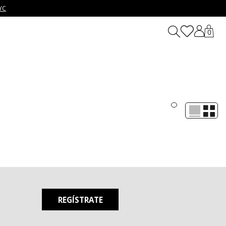
YC
0
d y estilo. Desde vestidos cortos perfectos para días soleados y
y auténtica en todo momento. Con estampados vibrantes, cortes
hasta lo sofisticado. ¡Explora y encuentra el vestido ideal para
REGÍSTRATE
n una tarde de trabajo remoto o en una salida nocturna
seños se adaptan a tu mood y a la ocasión. La idea es que elijas