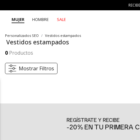
RECIB
MUJER
HOMBRE
SALE
Personalizados SEO
Vestidos estampados
Vestidos estampados
Descubre los vestidos estampados para mujer de SEVEN SEVEN: frescos, trendy y versátiles. Diseños que conectan con tu lado creativo y auténtico. Combínalos con sandalias, sneakers o chaquetas ligeras y vive la moda con 7 días 7 looks.
Mostrar más
0
Productos
Mostrar Filtros
Vestidos estampados que marcan tu esencia
En la categoría de vestidos para mujer de SEVEN SEVEN encontrarás 
salidas informales, hasta vestidos largos ideales para ocasiones
elegantes y una variedad de estilos, nuestros vestidos son perfectos
REGÍSTRATE Y RECIBE
cada día de la semana con nuestra propuesta 7 días 7 looks!
-20% EN TU PRIMERA
Diseños que transforman tu día
Los vestidos estampados se han convertido en básicos para quienes
acompañada de accesorios llamativos. Con siluetas fluidas, cortes m