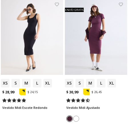
ENVÍO GRATIS
XS
S
M
L
XL
XS
S
M
L
XL
$ 28,99
$ 30,99
$ 24,15
$ 26,45
Vestido Midi Escote Redondo
Vestido Midi Ajustado