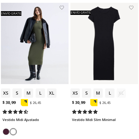
ENVÍO GRATIS
ENVÍO GRATIS
XS
S
M
L
XL
XS
S
M
L
XL
$ 30,99
$ 30,99
$ 26,45
$ 26,45
Vestido Midi Ajustado
Vestido Midi Slim Minimal