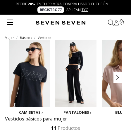
RECIBE
20%
EN TU PRIMERA COMPRA USADO EL CUPÓN
REGISTRO77
APLICAN
TYC
0
Mujer
Básicos
Vestidos
CAMISETAS ›
PANTALONES ›
BLUSAS 
Vestidos básicos para mujer
Explora en Seven Seven vestidos básicos para mujer diseñados para acompañarte en todos tus planes. Piezas frescas, versátiles y trendy que se adaptan a tu día a día. Vive el concepto 7 días 7 looks con combinaciones infinitas para expresar tu autenticidad.
Mostrar más
11
Productos