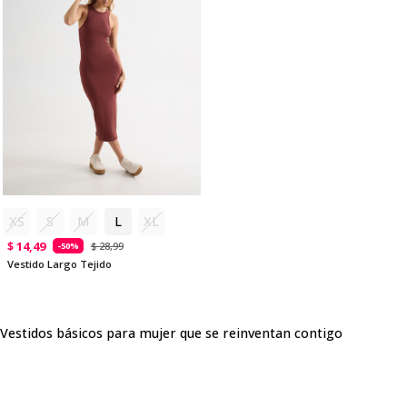
XS
S
M
L
XL
$ 14,49
$ 28,99
-50%
Vestido Largo Tejido
Vestidos básicos para mujer que se reinventan contigo
En la categoría de vestidos básicos para mujer de Seven Seven
descubrirás diseños versátiles y modernos que se adaptan a
cualquier ocasión. Desde vestidos cortos llenos de frescura hasta