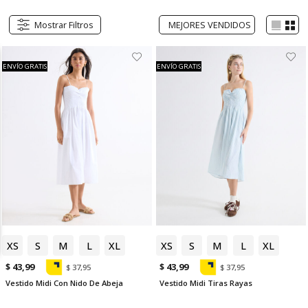
Mostrar Filtros
ENVÍO GRATIS
ENVÍO GRATIS
XS
S
M
L
XL
XS
S
M
L
XL
$ 43,99
$ 43,99
$ 37,95
$ 37,95
Vestido Midi Con Nido De Abeja
Vestido Midi Tiras Rayas