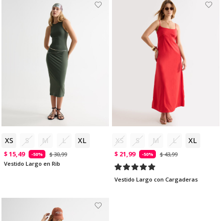
XS
S
M
L
XL
XS
S
M
L
XL
$ 15,49
$ 21,99
$ 30,99
$ 43,99
-50%
-50%
Vestido Largo en Rib
Vestido Largo con Cargaderas