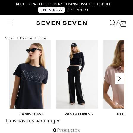
RECIBE
20%
EN TU PRIMERA COMPRA USADO EL CUPÓN
REGISTRO77
APLICAN
TYC
0
Mujer
Básicos
Tops
CAMISETAS ›
PANTALONES ›
BLUSAS 
Tops básicos para mujer
Los tops básicos para mujer de Seven Seven son frescos, cómodos y modernos. Diseños versátiles en tonos neutros y colores vibrantes que se convierten en la base perfecta para crear combinaciones auténticas y trendy en cada momento de tu semana.
Mostrar más
0
Productos