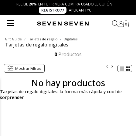
RECIBE
20%
EN TU PRIMERA COMPRA USADO EL CUPÓN
REGISTRO77
APLICAN
TYC
0
Gift Guide
Tarjetas de regalo
Dígitales
Tarjetas de regalo digitales
Las tarjetas de regalo digitales de SEVEN SEVEN son la opción perfecta para sorprender al instante. Un detalle fresco, versátil y práctico que llega directo al correo y permite disfrutar moda y accesorios con la autenticidad de los 7 días 7 looks.
Mostrar más
0
Productos
Mostrar Filtros
No hay productos
Tarjetas de regalo digitales: la forma más rápida y cool de
sorprender
Las tarjetas de regalo digitales de SEVEN SEVEN son el detalle
que une practicidad, frescura y autenticidad en un solo gesto.
Con ellas, no solo obsequias un producto, sino la libertad de
elegir entre toda la oferta de la marca: ropa para hombre, ropa
para mujer, accesorios trendy, zapatos modernos o incluso
artículos de playa. Son rápidas, inclusivas y accesibles, pensadas