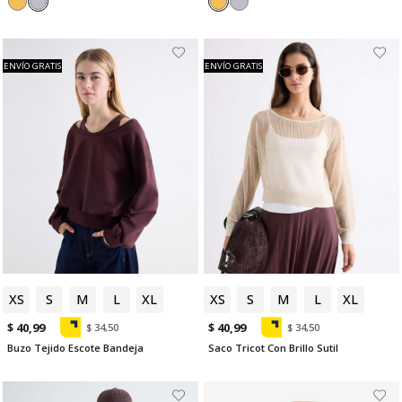
ENVÍO GRATIS
ENVÍO GRATIS
XS
S
M
L
XL
XS
S
M
L
XL
$ 40,99
$ 40,99
$ 34,50
$ 34,50
Buzo Tejido Escote Bandeja
Saco Tricot Con Brillo Sutil