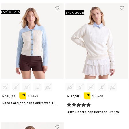
ENVÍO GRATIS
ENVÍO GRATIS
XS
S
M
L
XL
XS
S
M
L
XL
$ 50,99
$ 37,98
$ 43,70
$ 32,20
Saco Cardigan con Contrastes Tejidos
Buzo Hoodie con Bordado Frontal