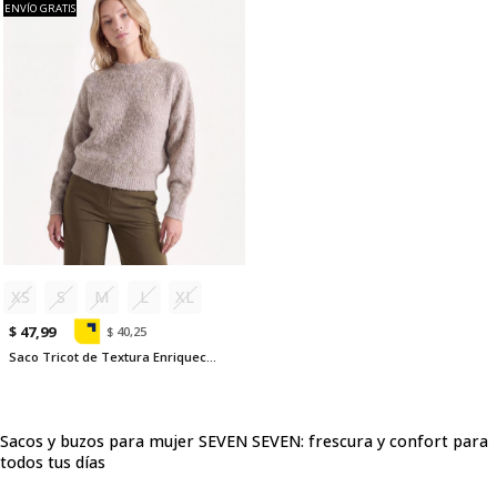
ENVÍO GRATIS
XS
S
M
L
XL
$ 47,99
$ 40,25
Saco Tricot de Textura Enriquecida
Sacos y buzos para mujer SEVEN SEVEN: frescura y confort para
todos tus días
Descubre la nueva colección de sacos y buzos para mujer Seven