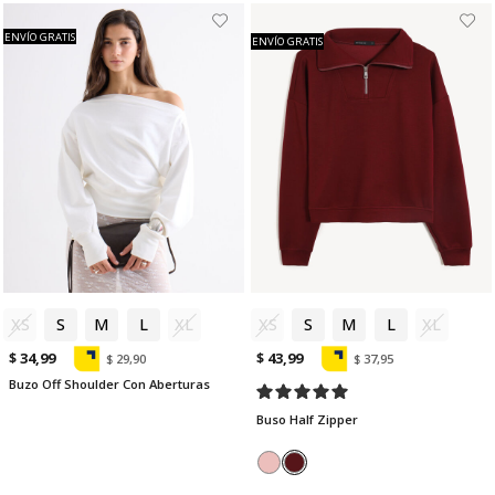
ENVÍO GRATIS
ENVÍO GRATIS
XS
S
M
L
XL
XS
S
M
L
XL
$ 34,99
$ 43,99
$ 29,90
$ 37,95
Buzo Off Shoulder Con Aberturas
Buso Half Zipper