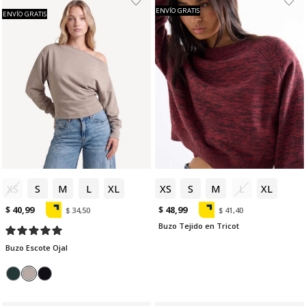
ENVÍO GRATIS
ENVÍO GRATIS
XS
S
M
L
XL
XS
S
M
L
XL
$ 40,99
$ 48,99
$ 34,50
$ 41,40
Buzo Tejido en Tricot
Buzo Escote Ojal