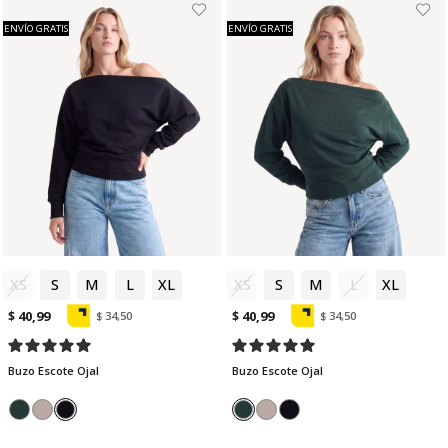
ENVÍO GRATIS
ENVÍO GRATIS
XS
S
M
L
XL
XS
S
M
L
XL
$ 40,99
$ 40,99
$ 34,50
$ 34,50
Buzo Escote Ojal
Buzo Escote Ojal