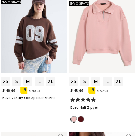
ENVÍO GRATIS
ENVÍO GRATIS
XS
S
M
L
XL
XS
S
M
L
XL
$ 46,99
$ 43,99
$ 40,25
$ 37,95
Buzo Varsity Con Aplique En Encaje
Buso Half Zipper