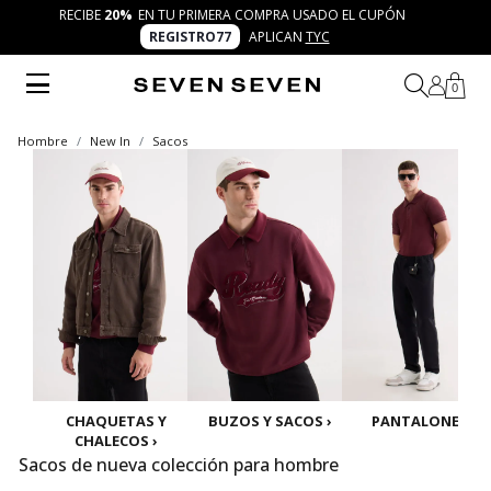
RECIBE
20%
EN TU PRIMERA COMPRA USADO EL CUPÓN
REGISTRO77
APLICAN
TYC
0
Hombre
New In
Sacos
CHAQUETAS Y
BUZOS Y SACOS ›
PANTALONES ›
CHALECOS ›
Sacos de nueva colección para hombre
Explora los sacos de nueva colección para hombre en SEVEN SEVEN. Diseños trendy, cómodos y versátiles que transforman tu outfit diario. Vive la propuesta 7 días 7 looks con piezas modernas y auténticas que conectan con tu estilo creativo y cool.
Mostrar más