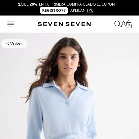
RECIBE
20%
EN TU PRIMERA COMPRA USADO EL CUPÓN
REGISTRO77
APLICAN
TYC
0
< Volver