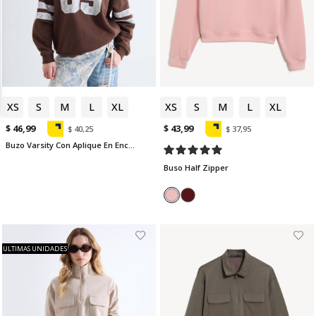
XS
S
M
L
XL
XS
S
M
L
XL
$ 46,99
$ 43,99
$ 40,25
$ 37,95
Buzo Varsity Con Aplique En Encaje
Buso Half Zipper
ULTIMAS UNIDADES