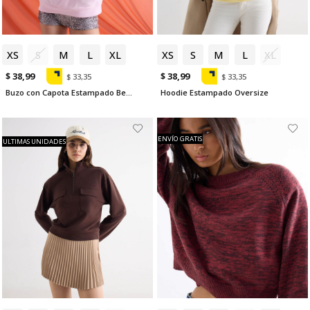
XS
S
M
L
XL
XS
S
M
L
XL
$ 38,99
$ 38,99
$ 33,35
$ 33,35
Buzo con Capota Estampado Berry Much
Hoodie Estampado Oversize
ENVÍO GRATIS
ULTIMAS UNIDADES