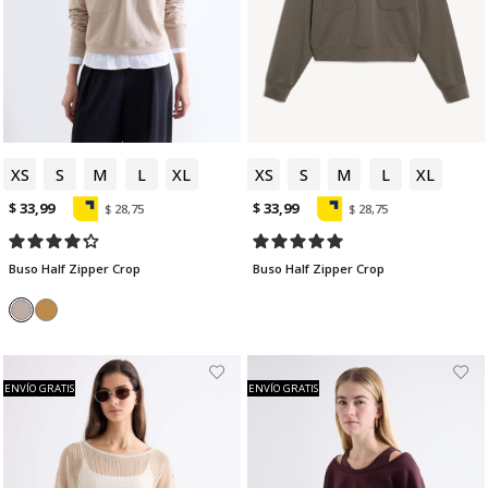
XS
S
M
L
XL
XS
S
M
L
XL
$ 33,99
$ 33,99
$ 28,75
$ 28,75
Buso Half Zipper Crop
Buso Half Zipper Crop
ENVÍO GRATIS
ENVÍO GRATIS