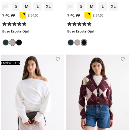
XS
S
M
L
XL
XS
S
M
L
XL
$ 40,99
$ 40,99
$ 34,50
$ 34,50
Buzo Escote Ojal
Buzo Escote Ojal
ENVÍO GRATIS