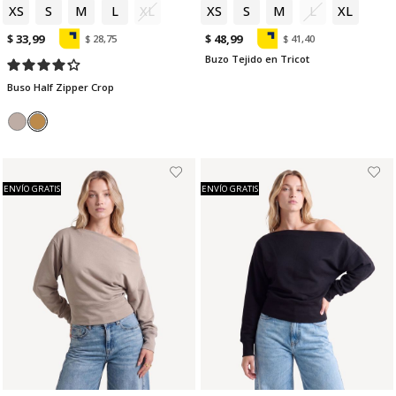
XS
S
M
L
XL
XS
S
M
L
XL
$ 33,99
$ 48,99
$ 28,75
$ 41,40
Buzo Tejido en Tricot
Buso Half Zipper Crop
ENVÍO GRATIS
ENVÍO GRATIS