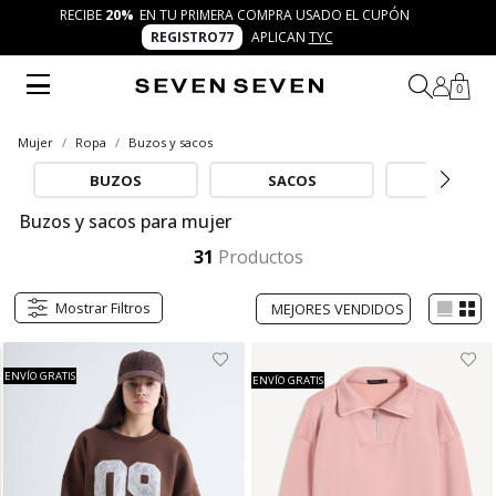
RECIBE
20%
EN TU PRIMERA COMPRA USADO EL CUPÓN
REGISTRO77
APLICAN
TYC
0
Mujer
Ropa
Buzos y sacos
BUZOS
SACOS
BASICO
Buzos y sacos para mujer
Explora los buzos y sacos para mujer de SEVEN SEVEN, pensados para mujeres creativas y auténticas. Combínalos con jeans, camisetas o faldas y transforma cada look bajo el concepto 7 días 7 looks, con prendas cómodas y modernas que inspiran tu día.
Mostrar más
31
Productos
Mostrar Filtros
ENVÍO GRATIS
ENVÍO GRATIS