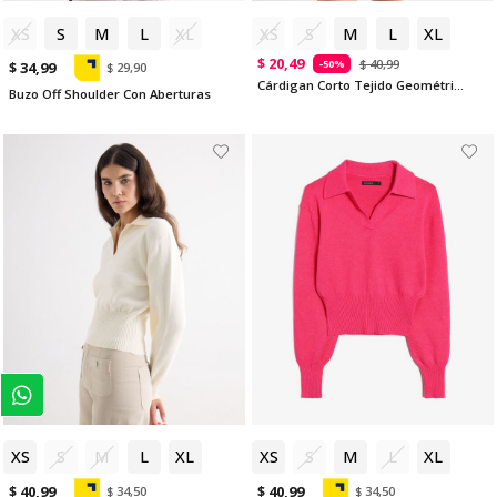
XS
S
M
L
XL
XS
S
M
L
XL
$ 20,49
$ 40,99
-50%
$ 34,99
$ 29,90
Cárdigan Corto Tejido Geométrico
Buzo Off Shoulder Con Aberturas
XS
S
M
L
XL
XS
S
M
L
XL
$ 40,99
$ 40,99
$ 34,50
$ 34,50