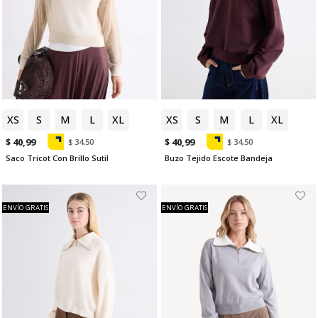
XS
S
M
L
XL
XS
S
M
L
XL
$ 40,99
$ 40,99
$ 34,50
$ 34,50
Saco Tricot Con Brillo Sutil
Buzo Tejido Escote Bandeja
ENVÍO GRATIS
ENVÍO GRATIS