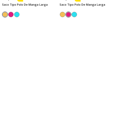
Saco Tipo Polo De Manga Larga
Saco Tipo Polo De Manga Larga
ENVÍO GRATIS
XS
S
M
L
XL
XS
S
M
L
XL
$ 40,99
$ 49,99
$ 34,50
$ 42,55
Buzo Capota Gráfico Posterior