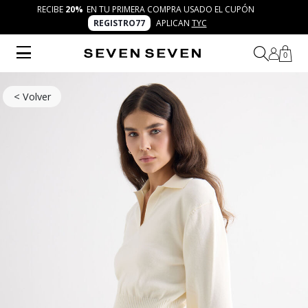
RECIBE
20%
EN TU PRIMERA COMPRA USADO EL CUPÓN
REGISTRO77
APLICAN
TYC
0
< Volver