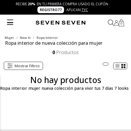
RECIBE
20%
EN TU PRIMERA COMPRA USADO EL CUPÓN
REGISTRO77
APLICAN
TYC
0
Mujer
New In
Ropa Interior
Ropa interior de nueva colección para mujer
Descubre la ropa interior para mujer nueva colección de SEVEN SEVEN: piezas cómodas, frescas y modernas que se adaptan a tu ritmo. Bralettes, tops, panties y conjuntos que acompañan tu autenticidad y elevan la experiencia de tus 7 días 7 looks con confianza y movimiento.
Mostrar más
0
Productos
Mostrar Filtros
No hay productos
Ropa interior mujer nueva colección para vivir tus 7 días 7 looks
La categoría ropa interior para mujer nueva colección de SEVEN
SEVEN está pensada para mujeres trendy, cool y versátiles que
buscan piezas cómodas y modernas para acompañar cada día.
Aquí encontrarás bralettes ligeros, panties en diferentes siluetas,
tops y conjuntos diseñados para brindarte frescura, autenticidad
y versatilidad en tus 7 días 7 looks.
La nueva colección celebra lo inclusivo y lo inspirador, con