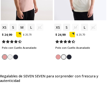
XS
S
M
L
XL
XS
S
M
L
XL
$ 24,99
$ 24,99
$ 20,70
$ 20,70
Polo con Cuello Acanalado
Polo con Cuello Acanalado
Regalables de SEVEN SEVEN para sorprender con frescura y
autenticidad
En la categoría de regalables de SEVEN SEVEN encontrarás todo
lo que necesitas para sorprender con frescura y autenticidad.
Desde tarjetas de regalo prácticas que ofrecen libertad de
elección hasta empaques modernos que convierten cualquier
obsequio en una experiencia especial, esta sección es ideal para