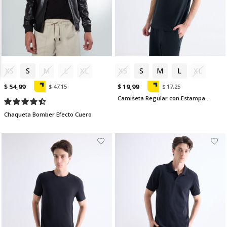
XS
S
M
L
XL
XS
S
M
L
XL
$ 54,99
$ 19,99
$ 47,15
$ 17,25
Camiseta Regular con Estampado Karma
Chaqueta Bomber Efecto Cuero