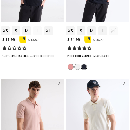
XS
S
M
L
XL
XS
S
M
L
XL
$ 15,99
$ 24,99
$ 13,80
$ 20,70
Camiseta Básica Cuello Redondo
Polo con Cuello Acanalado