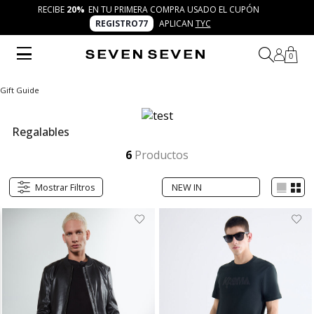
RECIBE
20%
EN TU PRIMERA COMPRA USADO EL CUPÓN
REGISTRO77
APLICAN
TYC
0
Gift Guide
Regalables
Explora la categoría de regalables SEVEN SEVEN. Desde tarjetas de regalo prácticas hasta empaques modernos, descubre opciones trendy que transmiten frescura y creatividad. Haz que cada obsequio sea parte del concepto 7 días 7 looks.
Mostrar más
6
Productos
Mostrar Filtros