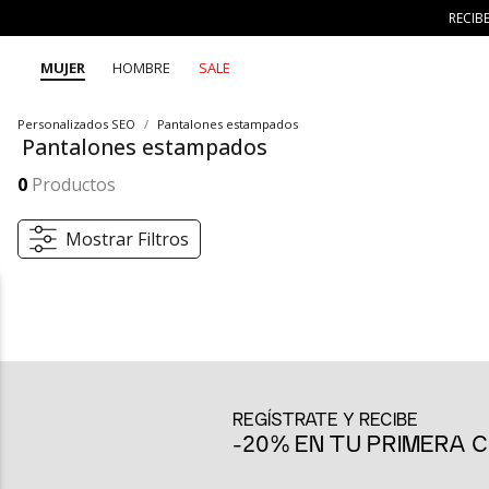
RECIB
MUJER
HOMBRE
SALE
Personalizados SEO
Pantalones estampados
Pantalones estampados
Los pantalones estampados de SEVEN SEVEN son la opción perfecta para un look atrevido y versátil. Con diseños únicos y cómodos, podrás crear outfits creativos para cualquier ocasión. ¡Exprésate con estilo bajo el lema 7 días 7 looks!
Mostrar más
0
Productos
Mostrar Filtros
Pantalones estampados: la chispa de tu look
Los pantalones estampados de SEVEN SEVEN son la opción perfecta p
estos pantalones ofrecen una forma fácil y moderna de agregar un t
pantalones estampados permiten que cada día sea una nueva oport
REGÍSTRATE Y RECIBE
Versatilidad creativa para cada ocasión
-20% EN TU PRIMERA
Los pantalones estampados son la base perfecta para construir tu 
un evento más informal, estos pantalones te permiten mezclar y com
seda y botines para un toque más sofisticado.