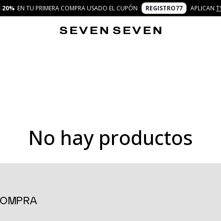
E
20%
EN TU PRIMERA COMPRA USADO EL CUPÓN
REGISTRO77
APLICAN
T
No hay productos
ara quienes buscan dar un giro audaz a su estilo diario. Con una 
oque único a cualquier outfit. Diseñados pensando en las personas 
unidad para expresarte con confianza.
 COMPRA
look bajo el concepto 7 días 7 looks. Ya sea que estés buscando al
binar con facilidad. Combínalos con una camiseta básica para un lo