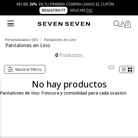
RECIBE
20%
EN TU PRIMERA COMPRA USADO EL CUPÓN
REGISTRO77
APLICAN
TYC
0
Personalizados SEO
Pantalones en Lino
Pantalones en Lino
Los pantalones de lino para mujer de SEVEN SEVEN son perfectos para quienes buscan comodidad y frescura. Su diseño versátil se adapta a cualquier plan, desde el día a día hasta ocasiones más relajadas. ¡Crea tu look con 7 días 7 looks!
Mostrar más
0
Productos
Mostrar Filtros
No hay productos
Pantalones de lino: frescura y comodidad para cada ocasión
En la categoría de pantalones en lino de SEVEN SEVEN,
encontrarás opciones frescas y cómodas para acompañarte en
tus días más relajados o casuales. El lino, conocido por su
ligereza y transpirabilidad, es el material ideal para climas cálidos,
brindándote un toque sofisticado sin sacrificar comodidad. Aquí
podrás descubrir diferentes cortes y estilos, desde pantalones
rectos hasta modelos más fluidos, perfectos para crear looks