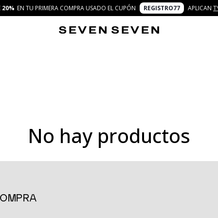
E
20%
EN TU PRIMERA COMPRA USADO EL CUPÓN
REGISTRO77
APLICAN
T
No hay productos
as para completar tu colección de prendas versátiles y cómodas. Di
es. Su corte limpio y sencillo lo convierte en un básico que puedes
 COMPRA
su comodidad. Confeccionado con materiales suaves y ligeros, te gar
 un día de trabajo o incluso una tarde relajada, este pantalón se 
r lo hace perfecto para cualquier temporada, asegurando que tu lo