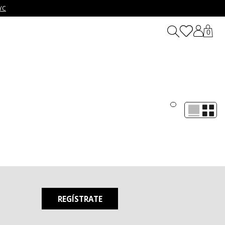
YC
0
señado para adaptarse a cualquier ocasión, este pantalón es la
 combinar con cualquier prenda de tu colección, ya sea una
REGÍSTRATE
antiza libertad de movimiento, ideal para tu ritmo de vida activo
adapta a todas tus necesidades, manteniéndote siempre cómodo y
ok se mantenga fresco durante todo el año.