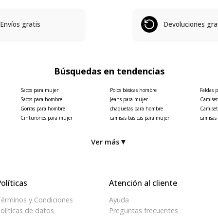
Envíos gratis
Devoluciones gra
Búsquedas en tendencias
Sacos para mujer
Polos básicas hombre
Faldas 
Sacos para hombre
Jeans para mujer
Camiset
Gorras para hombre
chaquetas para hombre
Camiset
Cinturones para mujer
camisas básicas para mujer
camisas
Ver más
▼
olíticas
Atención al cliente
érminos y Condiciones
Ayuda
olíticas de datos
Preguntas frecuentes