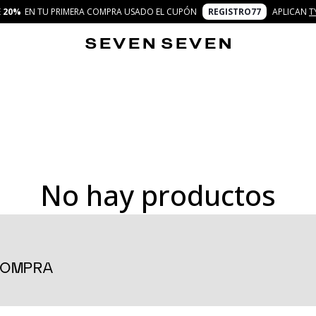
E
20%
EN TU PRIMERA COMPRA USADO EL CUPÓN
REGISTRO77
APLICAN
T
No hay productos
 COMPRA