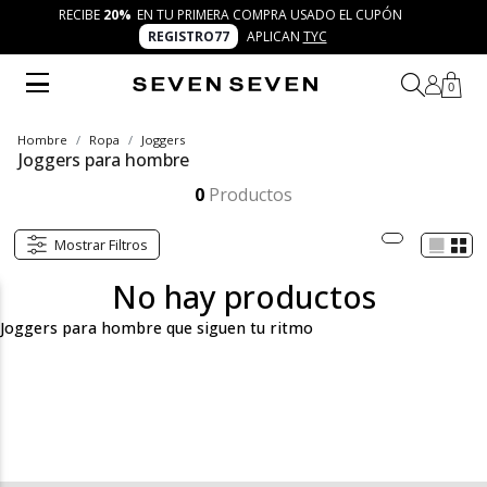
RECIBE
20%
EN TU PRIMERA COMPRA USADO EL CUPÓN
REGISTRO77
APLICAN
TYC
0
Hombre
Ropa
Joggers
Joggers para hombre
Explora los joggers para hombre de SEVEN SEVEN: diseños cómodos, modernos y funcionales que se adaptan a tu día. Desde urbanos hasta deportivos, esta categoría reúne versatilidad y frescura para que disfrutes de 7 días 7 looks llenos de autenticidad.
Mostrar más
0
Productos
Mostrar Filtros
No hay productos
Joggers para hombre que siguen tu ritmo
En la categoría de joggers para hombre descubrirás diseños
creados para moverse contigo en cada momento del día. Desde
modelos básicos y fáciles de combinar, hasta opciones
deportivas con tecnología ligera, urbanos con detalles trendy y
fits relajados para mayor comodidad. Una selección que refleja
versatilidad, frescura y autenticidad en cada prenda.
Joggers básicos