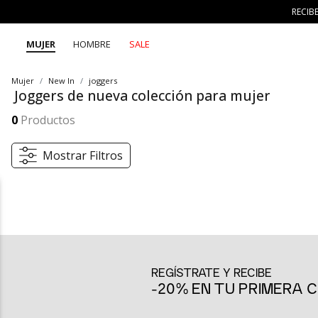
RECIB
MUJER
HOMBRE
SALE
Mujer
New In
joggers
Joggers de nueva colección para mujer
Los joggers de la nueva colección Seven Seven combinan comodidad y diseño trendy. Prendas versátiles que se adaptan a tu día a día y a diferentes combinaciones, ideales para quienes buscan looks frescos, creativos y auténticos durante sus 7 días 7 looks.
Mostrar más
0
Productos
Mostrar Filtros
Joggers de la nueva colección que transforman tu semana
Los joggers de la nueva colección de Seven Seven llegan para darle 
equilibran comodidad, frescura y versatilidad. Los joggers son más 
Con siluetas modernas y materiales suaves que se adaptan a tu ritm
REGÍSTRATE Y RECIBE
encontrarás desde diseños básicos y atemporales hasta propuestas
-20% EN TU PRIMERA
sello de 7 días 7 looks, que invita a descubrir nuevas formas de exp
Joggers para todos tus momentos
Los joggers son esa prenda que fluye con tu agenda, sin importar s