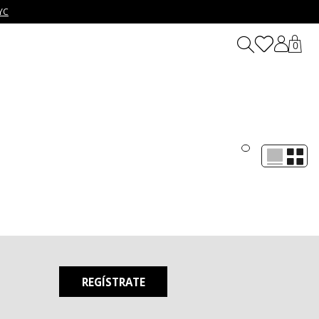
YC
0
eativas, cool y auténticas, esta categoría reúne diseños que
us outfits de manera accesible e inspiradora.
k urbano como para un outfit relajado. En la nueva colección
utiles o acabados únicos que marcan tendencia. Todo bajo el
REGÍSTRATE
 salir con amigos. Combínalos con camisetas oversize, crop tops,