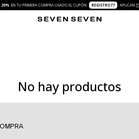
E
20%
EN TU PRIMERA COMPRA USADO EL CUPÓN
REGISTRO77
APLICAN
T
No hay productos
un aire renovado y trendy a tu día a día. Pensados para personas cr
que una prenda funcional: son un lienzo para combinar y reinventar t
o, los joggers se convierten en aliados perfectos tanto para un loo
 con detalles diferenciadores como cortes innovadores, texturas s
 COMPRA
resarte cada día.
i buscas un aire relajado para un día en casa o un look urbano para