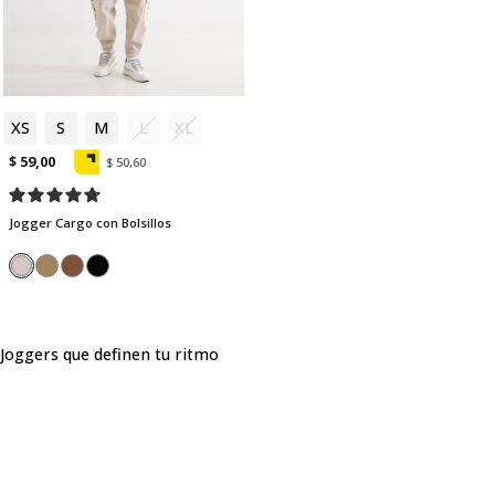
XS
S
M
L
XL
$ 59,00
$ 50,60
Jogger Cargo con Bolsillos
Joggers que definen tu ritmo
En SEVEN SEVEN sabemos que los joggers dejaron de ser una
prenda exclusiva para estar en casa: ahora son parte
fundamental de la moda urbana. Por eso, nuestra nueva
colección de joggers para hombre reúne propuestas modernas,
frescas y versátiles que combinan comodidad y diseño en un
mismo fit. Diseñados para moverse contigo, son la pieza ideal