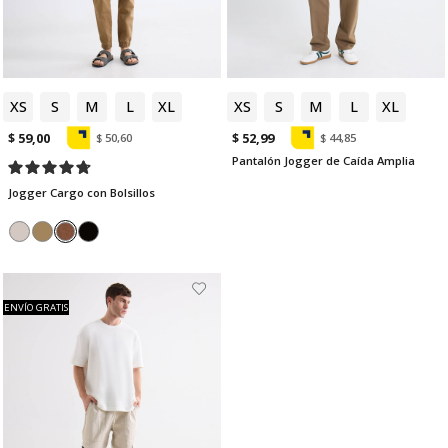
XS
S
M
L
XL
XS
S
M
L
XL
$ 59,00
$ 52,99
$ 50,60
$ 44,85
Pantalón Jogger de Caída Amplia
Jogger Cargo con Bolsillos
ENVÍO GRATIS