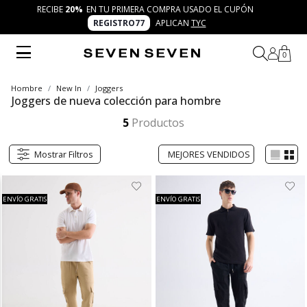
RECIBE
20%
EN TU PRIMERA COMPRA USADO EL CUPÓN
REGISTRO77
APLICAN
TYC
0
Hombre
New In
Joggers
Joggers de nueva colección para hombre
La nueva colección de joggers para hombre de SEVEN SEVEN une comodidad y estilo en un mismo diseño. Piezas modernas, versátiles y frescas que se adaptan a tus planes, perfectas para combinar con camisetas, buzos o chaquetas y acompañar tus 7 días 7 looks con autenticidad.
Mostrar más
5
Productos
Mostrar Filtros
ENVÍO GRATIS
ENVÍO GRATIS