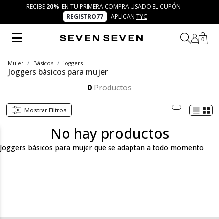
RECIBE
20%
EN TU PRIMERA COMPRA USADO EL CUPÓN
REGISTRO77
APLICAN
TYC
0
Mujer
Básicos
joggers
Joggers básicos para mujer
Descubre en Seven Seven joggers básicos para mujer diseñados para la comodidad y frescura diaria. Prendas versátiles que combinan con camisetas, buzos, chaquetas o blazers. Vive el concepto 7 días 7 looks con outfits trendy y auténticos para cada ocasión.
Mostrar más
0
Productos
Mostrar Filtros
No hay productos
Joggers básicos para mujer que se adaptan a todo momento
En la categoría de joggers básicos para mujer de Seven Seven
encontrarás prendas cómodas, versátiles y modernas que se
adaptan a cada momento de tu semana. Desde diseños unicolor
que combinan con todo, hasta opciones deportivas y cargo que
suman dinamismo y funcionalidad, esta sección reúne básicos
que se convierten en aliados de tus outfits diarios. Bajo el
concepto 7 días 7 looks, cada jogger está pensado para