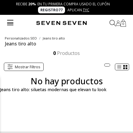
RECIBE
20%
EN TU PRIMERA COMPRA USADO EL CUPÓN
REGISTRO77
APLICAN
TYC
0
Personalizados SEO
Jeans tiro alto
Jeans tiro alto
Los jeans tiro alto de SEVEN SEVEN son prendas versátiles que combinan comodidad y modernidad. Inspirados en 7 días 7 looks, se integran con blusas, camisetas y chaquetas urbanas para crear outfits frescos, inclusivos y llenos de autenticidad en cualquier momento.
Mostrar más
0
Productos
Mostrar Filtros
No hay productos
Jeans tiro alto: siluetas modernas que elevan tu look
Descubre los jeans tiro alto de SEVEN SEVEN, diseñados para
elevar cada look con frescura y autenticidad. Desde los clásicos
tonos azules hasta los lavados claros, negros o con acabados
desgastados, estos jeans invitan a experimentar con looks que
transmiten confianza y frescura.
Esta categoría es el punto de encuentro entre frescura,
versatilidad y modernidad. Con siluetas que definen y