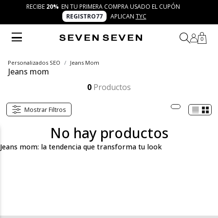
RECIBE
20%
EN TU PRIMERA COMPRA USADO EL CUPÓN
REGISTRO77
APLICAN
TYC
0
Personalizados SEO
Jeans Mom
Jeans mom
Los jeans mom fit de SEVEN SEVEN son perfectos para un look casual, cómodo y lleno de estilo. Con su ajuste relajado y cintura alta, son ideales para cada ocasión. Combínalos con tu prenda favorita y vive la moda con 7 días 7 looks.
Mostrar más
0
Productos
Mostrar Filtros
No hay productos
Jeans mom: la tendencia que transforma tu look
Los jeans mom fit son la prenda que ha llegado para quedarse
en tu closet. Con un corte relajado y cintura alta, este estilo se ha
convertido en uno de los favoritos de las personas que buscan
una opción cómoda pero con mucha personalidad. En SEVEN
SEVEN, entendemos que cada día es una nueva oportunidad
para expresar tu autenticidad, y nuestros jeans mom son
perfectos para ello. Son ideales para quienes aprecian un look