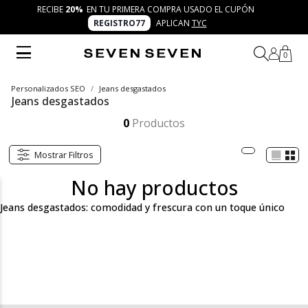
RECIBE
20%
EN TU PRIMERA COMPRA USADO EL CUPÓN
REGISTRO77
APLICAN
TYC
0
Personalizados SEO
Jeans desgastados
Jeans desgastados
Los jeans desgastados de SEVEN SEVEN ofrecen un estilo moderno y urbano. Con su diseño cómodo y versátil, puedes crear looks únicos para cualquier ocasión. Combínalos con blusas o chaquetas y exprésate con 7 días 7 looks.
Mostrar más
0
Productos
Mostrar Filtros
No hay productos
Jeans desgastados: comodidad y frescura con un toque único
Los jeans desgastados de SEVEN SEVEN son la prenda perfecta
para quienes buscan un estilo urbano, cómodo y versátil. Con su
acabado envejecido y detalles que imitan el paso del tiempo,
estos jeans son ideales para quienes desean un look relajado
pero lleno de carácter. El diseño de los jeans desgastados ofrece
un ajuste cómodo, perfecto para todo tipo de cuerpo, y se
adapta tanto a un día casual como a una salida más urbana. Ya