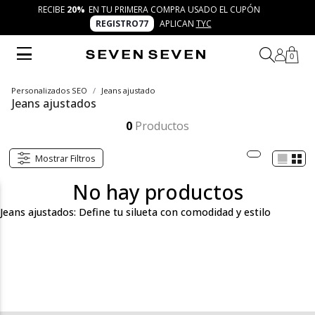
RECIBE
20%
EN TU PRIMERA COMPRA USADO EL CUPÓN
REGISTRO77
APLICAN
TYC
0
Personalizados SEO
Jeans ajustado
Jeans ajustados
Los jeans ajustados de SEVEN SEVEN combinan comodidad y diseño moderno para un look fresco y versátil. Perfectos para cualquier ocasión, te permiten crear outfits únicos y auténticos todos los días con la confianza que solo SEVEN SEVEN ofrece.
Mostrar más
0
Productos
Mostrar Filtros
No hay productos
Jeans ajustados: Define tu silueta con comodidad y estilo
Los jeans ajustados de SEVEN SEVEN son la prenda ideal para
quienes buscan un equilibrio perfecto entre comodidad, estilo y
versatilidad. Con un corte que se adapta a la silueta, estos jeans
permiten moverse con libertad mientras realzan la figura,
convirtiéndose en la base de cualquier look moderno. Su diseño
fresco y trendy está pensado para quienes desean prendas que
puedan usarse tanto en planes casuales como en salidas más